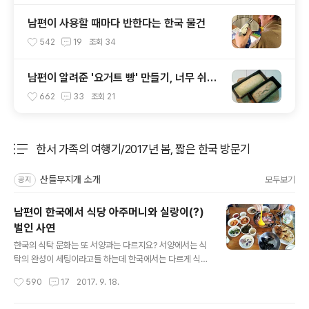
남편이 사용할 때마다 반한다는 한국 물건
542
19
조회
34
남편이 알려준 '요거트 빵' 만들기, 너무 쉬워
화날 뻔
662
33
조회
21
한서 가족의 여행기/2017년 봄, 짧은 한국 방문기
분류 전체보기
주요 글 목록
산들무지개 소개
모두보기
공지
남편이 한국에서 식당 아주머니와 실랑이(?)
벌인 사연
글 내용
한국의 식탁 문화는 또 서양과는 다르지요? 서양에서는 식
탁의 완성이 세팅이라고들 하는데 한국에서는 다르게 식탁
이 차려지지요. 보통 서양에서는 식탁 테이블보와 포크 나
작성시간
590
17
2017. 9. 18.
이프 수저를 놓으면서 와인잔, 물잔 등등을 올려놓은 다음
세팅을 해야 비로소 식탁이 완성된다고 합니다. 음식이 가