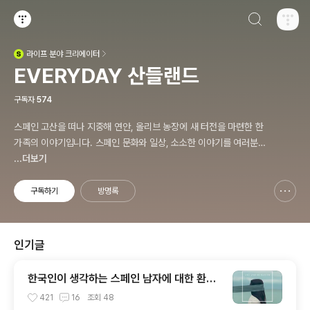
검색하기
티스토리
라이프
분야 크리에이터
(새창열림)
EVERYDAY 산들랜드
구독자
574
스페인 고산을 떠나 지중해 연안, 올리브 농장에 새 터전을 마련한 한
가족의 이야기입니다. 스페인 문화와 일상, 소소한 이야기를 여러분과
공유합니다. 감사합니다.
...더보기
구독하기
방명록
신고하기 레이어
열기
인기글
한국인이 생각하는 스페인 남자에 대한 환상
과 오해
421
16
조회
48