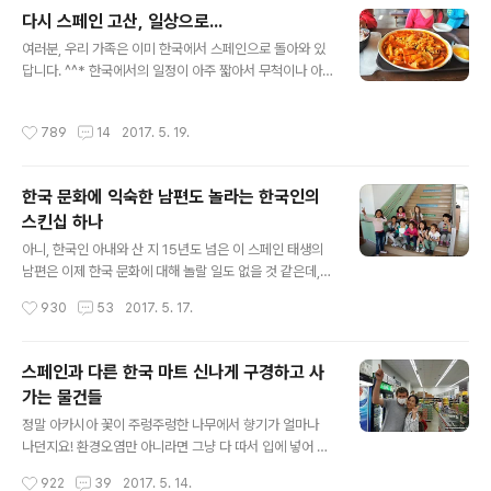
장 나중에 나오잖아요? 하지만 한국에서는 수저가 가장 늦
다시 스페인 고산, 일상으로...
게 놓입니다. 한국에서는 밥(왼쪽), 국(오른쪽) 그리고 그에
글 내용
여러분, 우리 가족은 이미 한국에서 스페인으로 돌아와 있
걸맞은 반찬과 장을 위치에 맞게 식탁에 올린 후에 수저가
답니다. ^^* 한국에서의 일정이 아주 짧아서 무척이나 아
옆에 가지런히 놓이잖아요? 이게 다 문화의 차이인 것이지
쉬웠지만, 그래도 마음껏 향수에 취하여 즐겁게 지내다 왔
요. 오늘은 지난번 한국에 방문했을 때 남편이 살짝 식당 아
답니다. 아이들도 친정 식구들 만나서 아주 즐거운 시간을
주머니와 실랑이(?)를 벌일 뻔한 사연을 이야기합니다. 이
작성시간
789
14
2017. 5. 19.
가져 또 가고 싶다고 노래를 부릅니다. 마지막에 할머니가
것도 다 문화의 차이에서 오는 소소한 것이었는데요, 저는
주신 용돈 덕으로 돌아오는 길에 각자 원하는 장난감도 샀
재미있게 느껴서 여러분과 이 사..
으니 얼마나 신났어요. 할머니가 제일 좋다고 하는 아이들
한국 문화에 익숙한 남편도 놀라는 한국인의
~! ^^* 떡볶이와 양념치킨이 제일 먹고 싶다던 아이의 소
스킨십 하나
원 달성 컷. 치악산 근처 카페촌에 갔는데 참 대단하더군요.
글 내용
너무 다양한 카페와 집들이 눈에 생소하게 보였습니다. 그
아니, 한국인 아내와 산 지 15년도 넘은 이 스페인 태생의
만큼 오래 한국을 떠나있었다는 사실. 근처 원빈 부모님 별
남편은 이제 한국 문화에 대해 놀랄 일도 없을 것 같은데,
장도 있다고 조카가 말해주는데 참 세월이 이상하더이다.
매번 한국에 갈 때마다 뭘 그리도 놀라는지......! 저도 잘 모
작성시간
930
53
2017. 5. 17.
어머~ 연예인 가족 이야기까지 ..
르겠네요. 그만큼 두 나라가 참 다르다는 말일 수도 있고,
아직 모험해야 할 문화적 정복이 많다는 소리이겠지요? 이
번에 저를 엄청나게 웃겼던 남편이 놀란 한국인의 스킨십
스페인과 다른 한국 마트 신나게 구경하고 사
에 관해 이야기하겠습니다. 물론, 저 혼자 알고 있기에 너무
가는 물건들
나 안타까워 같이 웃어보자고 올리는 해프닝입니다. 지난
글 내용
번 포스팅에 남편이 적응해가는 몇몇 한국 제스처를 소개
정말 아카시아 꽃이 주렁주렁한 나무에서 향기가 얼마나
했는데요, 이제는 그러려니~ 하면서 오히려 한국인보다 더
나던지요! 환경오염만 아니라면 그냥 다 따서 입에 넣어 먹
익숙한 모습에 (제가 사실 남편 보면서 더) 놀라기도 하는
어보고 싶은 마음이 굴뚝 같았던 날들이었습니다. 미세먼
작성시간
922
39
2017. 5. 14.
데요, 이번에는 진짜 남편 입에서 "헉~!"하는 소리가 나온
지가 많다고들 하던데, 아마도 봄날의 꽃가루 및 송홧가루