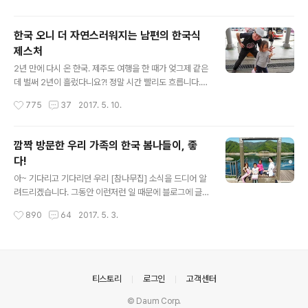
재미있는 우리나라..
가 아닌가 싶었답니다. 놀이터에서 노는데 뿌연 층이 우리
를 놀라게 했는데요, 자세히 보니, 근처 소나무의 송홧가루
한국 오니 더 자연스러워지는 남편의 한국식
였습니다. 그래서 그랬는지, 산또르님은 평소에도 알레르
제스처
기로 고생하는 사람이라 한국에서 꽤 고생했답니다. 목이
글 내용
아파 매일매일 마스크를 쓰고 보호하지 않으면 안 되었답
2년 만에 다시 온 한국. 제주도 여행을 한 때가 엊그제 같은
니다. 반면 우리 네 모녀는 꿋꿋하게 잘 지냈습니다. 그 와
데 벌써 2년이 흘렀다니요?! 정말 시간 빨리도 흐릅니다.
중에도 우리는 한국 마트에서 아주 즐거운 쇼핑을 했답니
그런데 이렇게 2년 만에 다시 온 한국, 역시나 엄청나게 변
작성시간
775
37
2017. 5. 10.
다. 쇼핑 목록이 많아 즐거웠던 것이 아니라, 쇼핑 자체가
하고 있었습니다. 뭐 이리도 빨리 변해가고 있는 것일까요?
한국의 모습을 볼 수 있어 즐거웠다고 할까요?..
외형적으로 변한 것도 있지만, 우리나라 사람들의 가치관
이나 추세, 이슈 등의 방향성이 쉽게 변해가는 것에도 상당
깜짝 방문한 우리 가족의 한국 봄나들이, 좋
히 놀랐답니다. ^^; (하하하! 이 언닌 맨날 놀라는 일만 있나
다!
봐요) 아무튼, 오늘은 한국인만큼이나 한국 오면 더 자연스
글 내용
럽게 변해가는 스페인 남편의 한국식 제스처에 관한 글이
아~ 기다리고 기다리던 우리 [참나무집] 소식을 드디어 알
랍니다. 우리나라 사람들도 아주 특이한 제스처와 감탄사,
려드리겠습니다. 그동안 이런저런 일 때문에 블로그에 글
행동양식 등을 가지고 있는데요, 그 모습을 지켜보던 이 외
쓰는 일이 여의치 않았습니다. 무척 죄송한 마음입니다. 사
작성시간
890
64
2017. 5. 3.
국인 남편이 서서히 우리에게 동화(?)되어가는 신기한 경
실, 해발 1,200m의 우리 고산마을에 인터넷 불통이 한 달
험을 하는 이야기..
정도 장기화되면서 제게는 거의 불가능에 가까운 글쓰기가
되었습니다. ^^; 그러다 어찌저찌 하여 개인적인 일로 갑작
스럽게 한국에 깜짝 방문하게 되었습니다. 따단~! 짜잔~!
그럼 한국 방문하면서 본 한국의 아름다운 요즘 봄 풍경과
의안내
티스토리
로그인
고객센터
감상을 전해드릴게요. 운이 좋아 한국에서 직접 선거도 맞
© Daum Corp.
춰 투표도 할 수 있으니 이건 운명이 아닌가 싶었습니다. 스