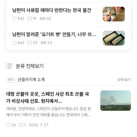
남편이 사용할 때마다 반한다는 한국 물건
542
19
조회
42
남편이 알려준 '요거트 빵' 만들기, 너무 쉬워
화날 뻔
662
33
조회
23
분류 전체보기
주요 글 목록
산들무지개 소개
모두보기
공지
대형 산불이 곳곳, 스페인 사상 최초 산불 국
가 비상사태 선포. 현지에서...
글 내용
여러분, 안녕하세요. 스페인의 산들무지개입니다. 많은 분
께서 우리 가족의 안전 여부를 묻습니다. 한국에서 스페인
산불 관련 뉴스가 쏟아지고 있는데, 그 뉴스처럼 스페인에
작성시간
26
1
2026. 7. 27.
서는 지금 산불로 국가 비상사태가 선포되었습니다. 스페
인에서도 사상 최초라고 하네요. 우리 가족이 사는 곳은 지