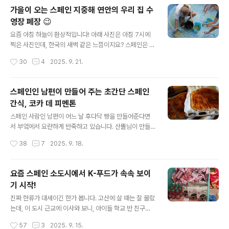
니다. 정말 이런 경우가 다 있나? 의심할 만큼 열매가 달려
가을이 오는 스페인 지중해 연안의 우리 집 수
당황하기까지 했답니다. 이 무화과는 녹색과 적색이 섞인
영장 폐장 😉
무화과인데, 품종은 잘 모르겠어요. 이사 오기 전부터 이 산
글 내용
들랜드에 자라던 나무라 이름 모른다고 뭐라고 하지 마세
요즘 아침 하늘이 환상적입니다! 아래 사진은 아침 7시에
용~~~ 남편은 수확해 온 무화과를 잘 씻어서 물기를 뺐답
찍은 사진인데, 한국의 새벽 같은 느낌이지요? 스페인은 중
니다. 요즘 우리 집에서는 무화과 경쟁이 엄청나게 심한데
부유럽 시간대를 쓰기 때문에 독일에 비해 아침이 늦게 온
작성시간
30
4
2025. 9. 21.
요, 다름 아니라 무화과를 새도 쪼아 먹고, 더 신기한 건 말
답니다. 그만큼 낮이 길다는 소리이기도 하고요. 무더운 여
벌 같은 벌들이 와..
름이 가고 선선한 가을이 오면서 요즘 아침저녁도 활발하
게 시작하고 있어요. 개학이겠다, 요즘 문을 여는 시설들도
스페인인 남편이 만들어 주는 초간단 스페인
새로운 활동과 강의로 활기차게 시작하고 있습니다. 우리
간식, 코카 데 피멘톤
집에서는 아이들이 태권도를 다시 시작했고, 산드라와 사
글 내용
라는 음악학교 기타반과 피아노반에 다니고 있습니다. 저
스페인 사람인 남편이 어느 날 후다닥 빵을 만들어준다면
는 수영 등록을 마쳤고, 산똘님도 체력을 되살리기 위해 필
서 부엌에서 요란하게 반죽하고 있습니다. 산똘님이 만들
라테스에 등록했답니다. 나이 들면서 체력 키우는 일이 아
고자 한 빵은 코카 데 피멘톤(Coca de pimentón)이라
작성시간
38
7
2025. 9. 18.
주 중요한 일이 되었답니다. 아침 하늘의 달과 샛별, 너무
는 빵입니다. 뜻은 파프리카(가루)를 뿌린 코카... 코카는 주
동화 속 같은 장면이라 우린 함성을 ..
로 빵이 아닌 시트 계열의 맛이 달거나 짠 빵을 의미합니다.
산똘님이 이 빵을 만든 이유는 아주 간단하답니다. 발효할
요즘 스페인 소도시에서 K-푸드가 속속 보이
필요가 없이, 바로 반죽하여 오븐에 구워내는 간식형 빵이
기 시작!
기 때문이지요. 만들기 쉽고 빠르기 때문에 선택한 빵인데,
글 내용
으음... 한국인 입맛에는 솔직히 말해 별로입니다. 그렇다고
진짜 한류가 대세이긴 한가 봅니다. 고산에 살 때는 잘 몰랐
맛이 없다 뜻은 절대로 아니랍니다. 우리 입맛이 자극적이
는데, 이 도시 근교에 이사와 보니, 아이들 학교 반 친구들
고 재료 본연의 맛보다는 약간의 양념이 들어간 맛에 익숙
이 K-pop, K-drama, K-food에 엄청난 관심을 보인다
작성시간
57
3
2025. 9. 15.
하잖아요? 뭐 일반화하자면 그렇고, 개인마다 차이는 있겠
는 걸 알았어요. 아이들의 스페인 반 친구들을 초대해서 김