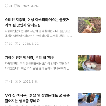
일락은 추운 겨울을 나야 꽃이 잘 핀다고 합니다. 이렇게 아
긴 게 조금 무섭나요? 😅요즘 우리 집 근처 들판에도이 꽃
작성시간
31
0
2026. 3. 26.
직은 작은 꽃..
의 꽃대가 하나둘씩 올라오기 시작합니다. 튤립처럼 봄만
되면 구근에서 싹이 나 가늘고 긴 잎을 뻗으면서 자랑하는
데요, 어떤 해는 꽃대가 나와 꽃이 피지만, 어떤 해는 꽃이
스페인 지중해, 야생 아스파라거스는 골칫거
피지 않고 잎만 길게 축 늘어져 자라기도 한답니다. 산책을
리?! 뭔 맛인지 알려드림
하다 보면돌 틈 사이에서도,마른 흙 위에서도조용히 꽃대
글 내용
를 밀어 올립니다. 이 식물의 이름이 뭐냐고요? 바로 아스
지중해 연안에는 봄이 유난히 일찍 찾아옵니다. 들판 곳곳
포델(Asphodelos)입니다. 하데스가 다스리는 지하세계
에서는 야생 아스파라거스 순이 하나둘 고개를 내밀기 시
에서만 핀다고 하는데여기 스페인 지중해 연안에서도피어
작하지요. 우리 가족은 이미 2월 중순부터 산책길에 이 순
작성시간
30
2
2026. 3. 20.
나고 있습니다. 스페인..
들을 꺾어 모으며 자연이 차려주는 식탁을 누리고 있습니
다. 드문드문 보이는 듯하다가도 어느새 한 움큼이 되어, 그
날의 반찬 하나가 뚝딱 마련됩니다. 이런 순간을 마주할 때
기적이 만든 먹거리, 우리 집 '청란'
마다, 이 계절이야말로 자연이 선물하는 작은 마법처럼 느
글 내용
지중해 연안, 우리 산들랜드에는 드디어 암탉이 알을 낳기
껴집니다.사실 이 야생 아스파라거스는 봄에만 만날 수 있
시작했습니다.이런 기적 같은 일이 일어나다니요!아시는
는 특별한 존재는 아니랍니다. 비가 내리고 나면 계절을 가
분은 아시겠지만, 모르시는 분들께 말씀드리자면 사정이
리지 않고 다시 순을 올리는 강인한 식물이지요. 하지만 봄
조금 있습니다.작년에 근처 농업학교 프로젝트로 키우던
에는 그 양이 압도적이라, 꺾다 보면 오히려 사람이 먼저 지
작성시간
43
0
2026. 3. 8.
닭들을 모두 돌려보낸 뒤, 우리 집 닭장에는 암탉 한 마리와
칠 정도입니다. 자라는 속도가 우리 인간이 먹는 속도보다
수탉 한 마리, 단 두 마리만 남아 있었습니다.그런데 어느
빠른 그런 식물이라면 식물이랄까?!..
날, 일이 벌어졌습니다.남편이 닭장에서 일을 하다가 문을
우리 집 객식구, 몇 달 안 살았는데도 꿀 뚝뚝
잠깐 열어 둔 사이, 수탉이 탈출하고 만 것이지요.우리 집
떨어지는 행복을 주네요
반려견 블랑키의 도움까지 받아 수탉의 행방을 찾아보았지
글 내용