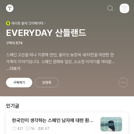
검색하기
티스토리
라이프
분야 크리에이터
(새창열림)
EVERYDAY 산들랜드
구독자
574
스페인 고산을 떠나 지중해 연안, 올리브 농장에 새 터전을 마련한 한
가족의 이야기입니다. 스페인 문화와 일상, 소소한 이야기를 여러분과
공유합니다. 감사합니다.
...더보기
구독하기
방명록
신고하기 레이어
열기
인기글
한국인이 생각하는 스페인 남자에 대한 환상
과 오해
421
16
조회
47