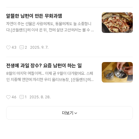
지만. 일반적인 한..
밥이며, 호떡이며, 라면을 대접할 때마다 그 아이들은 환호
를 지르곤 했지요. 하지만, 한국 식재료 구하기는 정말 어려
알뜰한 남편이 만든 무화과잼
웠지요. 그런데 최근에 급속도로 한국 물건이 제 주변에 가
글 내용
자연이 주는 선물은 사람에게도, 동물에게도 늘 소중합니
깝게 번지는 분위기를 느꼈어요. 제가 사는 곳이 전원이라
다.[산들랜드]에 이사 온 뒤, 전에 살던 고산에서는 볼 수 없
자주 쇼핑을 못 나가요. 대신, 온라인 숍에서 물건을 가끔
었던 다양한 식물과 꽃들을 접하며 신기하기도 하고, 궁금
구하는데요, 특히 아마존 락커가 근처 주유소에 있어 아마
해 정보를 찾아보기도 했습니다. 특히 열매를 맺는 나무들
존으로 주문하기도 합니다. 몇 년 전에는 아마존에서 한국
작성시간
43
2
2025. 9. 7.
은 그 소중함이 더 크게 다가왔습니다. 20여 년간 방치되
식품 구하기가 쉽지 않았어요. 그런데 최근에는 전에 구하
었던 우리 [산들랜드]는 숲처럼 무성했습니다. 덤불이 빽빽
지 못하던..
하게 뒤엉켜 나무조차 눈에 잘 띄지 않을 정도였지요. 그런
전생에 과일 장수? 요즘 남편이 하는 일
데 그 속에서 무화과나무를 발견했을 때는 감격스러웠습니
글 내용
다.“와, 열매를 수확할 수도 있겠구나!”저절로 감탄이 나왔
8월의 마지막 며칠이며... 이제 곧 9월이 다가왔어요. 스페
습니다. 동시에 한숨도 나왔습니다.“그런데 저 무성한 덤불
인 지중해 연안에 자리한 우리 올리브농장, [산들랜드]에는
을 언제 다 정리하고, 제대로 가꾸어 수확까지 할 수 있을
요즘 올리브도 열심히 익고 있지만, 지난 7월 중순부터 줄
까…!” 걱정이 앞섰지만, 남편은 결국 큰 결심을 내리고 실
곧 무화과가 나오고 있답니다. 그래서 거의 매일 저는 그릭
작성시간
46
1
2025. 8. 28.
행에 옮겼습니다. 때마침 그..
요거트에 무화과를 넣어 아침을 먹는답니다. 그냥 먹는 것
보다 부드러운 그릭 요거트에 넣어먹으니 입안이 편안하
고, 풍미도 살아서 참 좋더라고요. 위의 사진은 남편, 산똘
더보기
님이 요즘 하는 일이랍니다. 수확한 무화과를 이렇게 햇볕
에 말려 보관하는 일이지요. 고산에 살 때는 무화과가 아예
자랄 수 없는 환경이라 이런 일은 생각지도 못했는데, 날씨
가 온화한 지중해 연안의 전원이라 요즘은 회사 퇴근하면