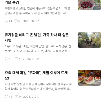
가을 풍경
서 올 5월에 출간한 멤버십 월간 [산들랜드]에 올린 레시피
글 내용
를 이곳에 소개해 보려고 합니다. 혹시 당근케이크 레시피
주관적으로 스페인 연안에 사는 우리 집은 작년에 비해 풍
기다리신 분들은 꼭 확인해 보시길 바랍니다. 아시는 분은
년이라고 할 수 있어요. 이사 온 지 이제 3년째 들어서고 있
아시겠지만. 모르시는 분들을 위해 설명드리자면... 이 레시
는데, 그 3년 동안 올해가 작물이 가장 잘 자란 해인 것 같
작성시간
41
3
2025. 10. 27.
피는 스페인 발렌시아에서 유기농 레스토랑을 운영하고 있
습니다. 🍀 물론, 앞으로 이것보다 더 잘 자랄 수 있고, 더
는 친구의 후식 레시피 중 하나랍니다..
풍족해질 수 있다는 사실도 간과해서는 안 되지요. 그럼 올
가을 우리의 자연은 어떤 모습을 하고 있는지 사진으로 보
유기닭을 데리고 온 남편, 가족 하나 더 얻은
여 드릴게요. 4일 정도 폭우가 엄청나게 내렸는데, 버섯이
사연
막 피어나기 시작했어요. 해발 1,200m 고산에 살 때 식용
글 내용
가능한 버섯을 다 섭렵했는데, 이곳에서는 식용 가능 버섯
* 우리 가족은 스페인 지중해 연안, 올리브나무가 많은 [산
에 대해 알 도리가 없더라고요. 도시 외곽이라 버섯이 난다
들랜드]에 살고 있습니다. 며칠 전, 남편이 차를 몰고 퇴근
해도 고산처럼 다양하지 않고, 또 매력적으로 보이지 않더
하다 길에서 이상한 장면을 보았다고 해요.한 여자가 도로
작성시간
42
5
2025. 10. 12.
라고요. 어쨌거나 버섯이 난 모습은 동화 읽는 마음처럼 순
옆에 닭을 내려놓고 가려는 것이었습니다.남편은 차를 세
수한 ..
우고 다가가 “무슨 일이세요?” 하고 물었답니다.닭을 들고
있던 여자는 허둥대며 “아무것도 아닙니다. 유기하는 게 아
요즘 대세 과일 "무화과", 제발 이렇게 드세
니에요.”라며 손사래를 쳤다지요?(요즘 닭이며, 고양이며,
요!
돼지며... 반려동물로 키우는 사람들이 늘었다고 하는데, 이
글 내용
닭은 사람 손을 많이 거쳤는지 굉장히 온순한 동물이었다
지난 주말, 남편은 아침 일찍 일어나 무화과를 한 바구니 수
고 하네요. 아무래도 반려닭으로 키운 듯...) 근처 자연공원
확해 왔어요. 검은색 무화과는 다 수확했고, 집 아래쪽 밭의
에서 환경교육사로 일하는 남편은 순간 의심했지만, 굳이
무화과도 다 수확했는데, 우리 집에는 아직 두 그루의 무화
작성시간
48
9
2025. 9. 24.
따지지 않고 퇴근길이 바빠 집으로 그냥 왔습니다. 그런데
과가 주렁주렁 달려 있답니다. 이 두 그루는 올봄에 가지치
다음 날 아침, 출근..
기하고 난 후, 폭풍 성장하여 엄청나게 많은 열매가 열렸답