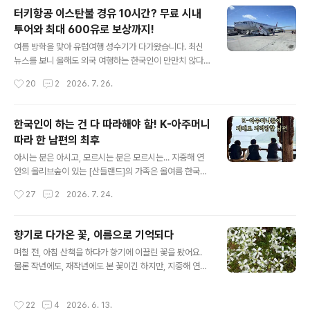
중해 연안 발렌시아 지방인데요, 발렌시아에서도 대형 산
터키항공 이스탄불 경유 10시간? 무료 시내
불이 퍼져 많은 마을이 대피령이 내려졌어요. 일단 지도를
투어와 최대 600유로 보상까지!
보시면 지금 현재 스페인의 대형 산불이 일어난 곳을 살펴
글 내용
보실 수 있어요. 위의 지도에서 보듯이 스페인 마드리드 중
여름 방학을 맞아 유럽여행 성수기가 다가왔습니다. 최신
심으로 대형 산불이 여러 곳에서 일어나고 있습니다. 어떻
뉴스를 보니 올해도 외국 여행하는 한국인이 만만치 않다
게 동시다발적으로 이런 산불이 일어날 수 있을지, 정말 엎
고 합니다, 특히 유럽 여행. 그래서 제가 정보 하나를 공유
작성시간
20
2
2026. 7. 26.
친 데 덮친 격으로 소방대원 및 인력 부족으로 진압에 어려
하려고 해요. 일단 우리 가족은 스페인 발렌시아에 살아요.
움이 생겨나고 있어요. 일단, 뉴..
그래서 이번에 한국 여행을 위해 여러 항공사의 티켓을 검
색하면서 좀... 가성비가 괜찮을 비행기 티켓을 찾아봤어요.
한국인이 하는 건 다 따라해야 함! K-아주머니
왜냐면? 우리 가족이 다섯 명이라 티켓 다섯 장이 장난 아
따라 한 남편의 최후
니거든요. 천만 원이 훌쩍 넘어가는 게, 전에는 느껴보지 못
글 내용
한 공포를 느꼈기 때문이지요. 그러다 좀체 관심이 없었던
아시는 분은 아시고, 모르시는 분은 모르시는... 지중해 연
터키항공이 눈에 들어왔어요. 가격과 경유 시간, 시간대가
안의 올리브숲이 있는 [산들랜드]의 가족은 올여름 한국에
아주 좋아서 이것으로 하자! 하고 질렀습니다. 질렀다는 말
후다닥 다녀왔습니다. 스페인 자연공원에서 일하는 남편은
작성시간
27
2
2026. 7. 24.
은 생각지도 않게 한국 여행 포기하려다 가격이 잠깐 싸지
3주의 짧은 휴가를 신청하고 아이들이 맞는 여름 방학에
던 어느 날, 온몸에서..
휴가를 세웠지요. 어디로 갈까... 며칠을 고민했는지 모릅니
다. 그러다 한국에 다녀온 지 4년이라는 시간이 흘렀구나
향기로 다가온 꽃, 이름으로 기억되다
라는 생각이 들어 남편에게 한국행을 선택하자고 말했지
글 내용
며칠 전, 아침 산책을 하다가 향기에 이끌린 꽃을 봤어요.
요. 그런데 미국-이란 전쟁 여파로... 항공기 유류할증료가
물론 작년에도, 재작년에도 본 꽃이긴 하지만, 지중해 연안
올라 비행기 티켓값은 어마어마하더라고요. 세상에! 갈 수
에서 처음 본 꽃이었던 지라 올해 다시 봐도 특별하게 다가
있을까?유럽에서 한국으로 갈 수 있는 가장 경제적인 티켓
왔어요. 올리브나무와 그 아래의 덤불 사이로 자라는 하얀
을 찾다 찾다... 드디어 눈에 들어온 항공사를 발견했습니
작성시간
22
4
2026. 6. 13.
꽃들이 구름처럼 피어 있었어요. 처음에는 꽃보다 덩굴의
다. 바로 터키시 에어라인스(Turkish Airlines)! 어찌어찌