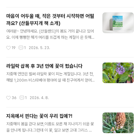
흐름이 먼저 눈에 들어왔지요. 다른 식물들을 감싸 안으며
우리 다섯 ..
자유롭게 뻗어 나간 줄기 위에 작은 흰 꽃들이 셀 수 없이
마음이 어두울 때, 작은 것부터 시작하면 어떨
매달려 있었습니다. 멀리서는 마치 누군가 하얀 별들을 한
까요? (산들무지개 책 소개)
아름 뿌려 놓은 것 같았어요. 햇살을 받은 꽃송이들은 은빛
글 내용
으로 반짝이며 바람이 스칠 때마다 물결처럼 흔들렸고, 초
여러분~ 안녕하세요. [산들랜드]의 봄도 거의 끝나고 있어
록 잎 사이에서 더욱 선명한 흰빛을 드러냈습니다. 가까이
요. 이제 쨍쨍한 해가 머리를 뜨겁게 하는 계절이 온 듯해
다가가 꽃을 들여다봤어요. 가만히 살펴보니 십자 모양으
요. 오늘은 작은 쉼을 위해 여러분과 함께 하겠습니다. 아침
작성시간
19
1
2026. 5. 23.
로 펼쳐진 꽃이 단정하고..
에 일어나 사진 몇 장 편집했는데, 여러분과 공유해요. 요
즘, 댕댕이 산책 나가면서 아침마다 보는 풍경에 잠깐잠깐
씩 우리 삶이 보이더라고요. 우린 살면서 자꾸 내 어두운 곳
라일락 삽목 후 3년 만에 꽃이 폈습니다
과 부족한 것만 더 바라보더라고요. 그게 잘 살기 위한 나의
글 내용
지중해 연안은 벌써 라일락 꽃이 피는 계절입니다. 3년 전,
채찍질이란 걸 알지만, 마음이 향한 방향만큼은 언제나...따
해발 1,200m 비스타베야 평야에 살 때 친구에게서 얻어
뜻하고 환한 곳이었으면 좋겠습니다. 꽃은 누가 가르쳐주
온 라일락 가지를 삽목해 화분에서 키우기 시작했습니다.
지 않아도 햇살을 찾는데, 사람은 가끔 그걸 잊고 삽니다.
그리고 3년이 흐르고... 올해 처음으로 그 라일락 가지가 자
오늘 내 마음도 햇살 있는 방향으로조금 더 움직여보려 합
작성시간
36
1
2026. 4. 8.
라 꽃을 피우기 시작했습니다! 제가 키우는 라일락은 서양
니다. 저도 지칠 때가 참 많아요. 하루하루 일상에 치여 피
수수꽃다리이고, 한국 수수꽃다리와 조금 달라 꽃이 오밀
곤으로 잠..
조밀하며 작습니다. ^^어찌 됐던 스페인어로는 릴로(Lilo)
지옥에서 핀다는 꽃이 우리 집에?!
라고 하는데, 정원용으로 많이들 키우는 듯합니다. 하지만
글 내용
지중해 연안은 겨울 기온이 잘 내려가지 않아 라일락 꽃이
지중해의 봄을 걷다 보면,이름도 모른 채 지나치기 쉬운 꽃
잘 피지 않는다고 해요. 우리 집은 겨울에 영하로 떨어지는
을 만나게 됩니다.그런데 이 꽃, 알고 보면 고대 그리스 신
날이 많아 그나마 라일락 키우기에는 적격인 것 같아요. 라
화에서‘죽은 자들의 들판’에서 피던 꽃이라고 하네요?!!! 생