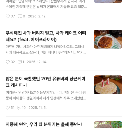
만 끝내 찾지 못했습니다. 그렇게 며칠이 지나고, 아쉽게도
여러분~ 안녕하세요! 스페인의 [산들무지개]입니다. 여기
그 탈출을 끝으로 수탉은 영영 돌아오지 않았습니다.닭장
스페인 지중해 연안은 날씨가 온화해서 겨울과 요즘 입춘
에는 암탉 한 마리만 남았습니다.혼자 남아 있는 모습이 어
지나고 꽃이 피는 곳이랍니다. 요즘 로즈메리와 백리향, 금
작성시간
37
0
2026. 2. 12.
찌나 처량해 보이던지요.저는 근처에..
작화, 아몬드나무 등이 꽃을 피우고 있는데요, 꽃이 피는 계
절이라 그런지 지난번 우리 집에 들어온 객식구 벌떼가 엄
청난 양의 꿀을 생산해 냈답니다. 아시는 분은 아시고, 모르
푸석해진 사과 버리지 말고, 사과 케이크 어떠
시는 분은 모르시는 우리 집 사정은 이렇습니다. 평소 양봉
세요? (feat. 에어프라이어)
업을 취미로 하시는 근처 고등학교 선생님 부부가 꿀벌통
글 내용
을 둘 곳이 없어 수소문하다 우리 집까지 오게 되었답니다.
마트에 가니 사과가 아주 저렴하게 나왔더라고요. 그래서
사실 그분들이 사는 곳은 별장들이 줄 지어 있는 곳인데, 그
사과 대용량으로 샀는데, 며칠 지나니 푸석해져서... 먹기
별장 맞은 편에 큰 오렌지 농장이 있어 문제가 생겼다고 하
곤란해져 어떻게 할까 고민이 됩니다. 사과는 아삭하고 잘
작성시간
32
1
2025. 12. 14.
네요. 저는 오렌지 꽃 피면 수정해 줘서 좋지 않을까? 라며
씹히는 맛에 먹는데, 스페인 사람들은 푸석한 사과도 잘 먹
더 좋은 게 아닐..
는 것 같더라고요. 하지만, 사과의 나라에서 살다 온 한국인
인 저는 푸석한 사과는 입에 잘 들어가지 않습니다. 검색하
많은 분이 극찬했던 20만 유튜버의 당근케이
다 오~~~ 푸석한 사과를 이용해 아주 맛난 케이크를 만들
크 레시피~!
수 있겠더라고요. 그래서 간단하게 에어프라이어로 가능한
글 내용
사과 파이? 혹은 케이크를 만들어 봤습니다. 시간이 좀 걸
여러분~ 안녕하세요? 산들무지개입니다. 며칠 전, 우리 쌍
리지만, 뭐 그렇게 어렵거나 복잡하지는 않은데, 빨리빨리
둥이 아이들의 생일이어서 제가 영상에서 자주 소개했던
를 좋아하는 울 한국인에겐 조금 번거로울 수도 있겠습니
당근케이크로 생일 케이크를 만들었답니다. 쌍둥이 중 언
작성시간
51
10
2025. 11. 5.
다. 하지만, 순서대로 잘 따라 하시면 정말 최고의 사과 케
니인 누리가 이 당근케이크를 자기 최애 케이크라면서 엄
이크를 드실 수 있겠습니다..
마한테 부탁해 만들게 되었습니다. 영상에서 자주 소개했
지만. 많은 분께서 어떤 영상인지 찾질 못하시더라고요. 사
지중해 연안, 우리 집 분위기는 올해 풍년~!
실 저도 어디에 올렸는지 기억이 나지 않더라고요 😅 그래