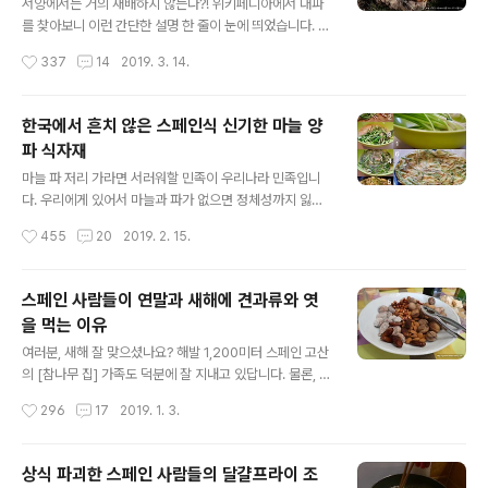
다고......! ^^; 그래서 오늘은 얼른 해치우고 내일부터 먹게
서양에서는 거의 재배하지 않는다?! 위키페디아에서 대파
하겠습니다. 바로 이런 토마토랍니다. 정말 신기하죠? 감처
를 찾아보니 이런 간단한 설명 한 줄이 눈에 띄었습니다. 한
럼 대롱대롱 매달아 말리는(?) 토마토..
마디로 서양인들은 대파를 먹지 않는다는 소리잖아요?! 오
작성시간
337
14
2019. 3. 14.
~~~ 서양 사람들은 대파를 먹지 않는구나! 미처 몰랐던 것
을 깨달은 듯 놀랐죠. 유럽이 하도 방대하니 제가 스페인에
살면서도 다른 나라의 식자재는 잘 알지 못합니다. 유럽 나
한국에서 흔치 않은 스페인식 신기한 마늘 양
라마다 어마어마한 식문화가 있으니 말입니다. 그런데 한
파 식자재
가지 신기한 점은 스페인에서는 대파를 먹는다는 사실입니
글 내용
다. 오?!!! 스페인 사람들은 (다른 유럽인과는 달리) 대파 먹
마늘 파 저리 가라면 서러워할 민족이 우리나라 민족입니
어요! 우리가 흔히 알고 있는 구워 먹는 대파, 바로 칼솟(Ca
다. 우리에게 있어서 마늘과 파가 없으면 정체성까지 잃는
lsot, 한국의 대파와 거의 비슷합니다)을 스페인 사람들은
대단한 국민 음식 재료이기도 하죠. 하지만, 이런 국민 음식
작성시간
455
20
2019. 2. 15.
먹습니다. 그런데 곰곰이 생각해 보니, '응???? 그렇다고
재료임에도 한국에서는 이렇게 생긴 마늘과 양파가 대중화
이 대파를 일..
되지는 않았답니다. 과연 어떤 모습일까요?!!!아니, 마늘과
양파면 생긴 대로 그런 모습 아닌가요? 다른 종류의 마늘과
스페인 사람들이 연말과 새해에 견과류와 엿
양파 식자재도 있나요? 하고 물어보실 분도 계실 텐데요.
을 먹는 이유
사실, 다른 종류의 마늘과 양파가 아닌 키우는 방법에 따라
글 내용
먹는 식자재가 되겠습니다. 스페인 사람들도 마늘과 양파
여러분, 새해 잘 맞으셨나요? 해발 1,200미터 스페인 고산
빼면 지중해 음식의 정체성이 사라질 정도로 국민 식자재
의 [참나무 집] 가족도 덕분에 잘 지내고 있답니다. 물론, 아
로 사용하는데요, 한가지 신기한 점은 이곳 사람들은 마늘
이들은 15일가량 겨울 방학을 맞아 열심히 방학 숙제를 하
작성시간
296
17
2019. 1. 3.
과 양파를 다 키우지 않고 중간에 싹이 튼 시기에 음식 재료
고 있지만 말입니다. 아이들이 커가니 학교에서도 숙제를
로 이용한다는 겁니다. 한마..
너무 많이 내줘 제가 옆에서 지도해줘야 할 판입니다. 그래
서 요즘 통~ 시간을 낼 수 없었습니다. 스페인 학교에서 내
상식 파괴한 스페인 사람들의 달걀프라이 조
주는 숙제는 독서. 그냥 독서만 하는 게 아니라 장마다 읽고