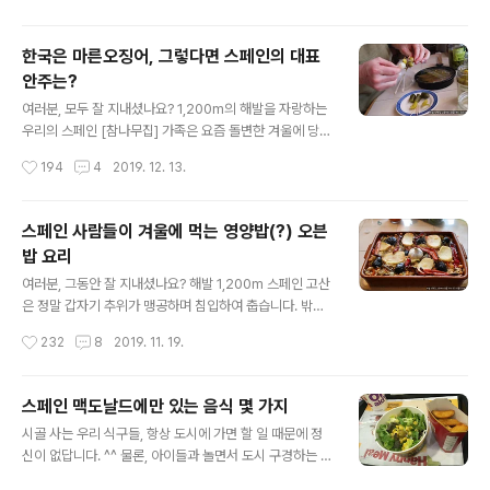
주 이야기하는데 ..
적으로 기지개를 켤 수 있는 기운이 느껴지는 아주 맑고 좋
은 날입니다. 그래서 우리 집 텃밭의 대파도 쑥쑥 자라며 제
한국은 마른오징어, 그렇다면 스페인의 대표
법 먹음직스러운 크기의 자태를 자랑합니다. 심지어 겨울
안주는?
을 잘 견딘 큰 녀석들은 꽃대를 쭈욱 뻗고 있을 정도로 잘
글 내용
자라고 있어요. 이 대파~! 송송 썰어서 달걀말이라도 하면
여러분, 모두 잘 지내셨나요? 1,200m의 해발을 자랑하는
~ 그 맛이 일품이지요. 오늘은 대파 이야기를 하고 싶은데
우리의 스페인 [참나무집] 가족은 요즘 돌변한 겨울에 당황
요..... 스페인에서 대파 구하기 참 어렵다고 하소연을 하면
하면서 지내고 있답니다. 1,200m가 낮으면 낮고, 높으면
작성시간
194
4
2019. 12. 13.
한국인들은 대부분 그 사실이 믿기 어려운지... "말도 안 돼!
높은 곳인데 제일 혹독한 것이 거센 바람입니다. 게다가 이
스페인에서 칼솟이라..
곳은 고산의 분지, 혹은 평야가 넓게 펼쳐져 있어서 바람이
무지무지 거세게 훑고 지나간답니다. 한번 외출 갔다 오면
스페인 사람들이 겨울에 먹는 영양밥(?) 오븐
귀신에 홀린 듯 정신이 하나도 없답니다. 그래서 요즘은 웬
밥 요리
만하면 실내에서 시간을 보내고 있답니다. 며칠 전에는 남
글 내용
편과 맥주 한 잔씩 마셨는데요, 날씨도 꿀꿀해서 냉동실에
여러분, 그동안 잘 지내셨나요? 해발 1,200m 스페인 고산
잘 보관해둔 오징어님을 꺼내 구웠답니다. 저게 사실은 한
은 정말 갑자기 추위가 맹공하며 침입하여 춥습니다. 밖에
치인데 오징어라고 할게요. 산똘님은 한국의 마른오징어를
나가면 차가운 바람이 얼굴과 손을 얼얼하게 얼릴 정도랍
작성시간
232
8
2019. 11. 19.
굉장히 좋아한답니다. 한국 손님이 오시거나 한국에 갔다
니다. ㅠㅠ 그래서 그런지 저는 갑자기 피로가 몰려와......
올 때마다 꼭~ 이 오징..
바람 부는 것이랑 피로랑 무슨 관계가 있을까...... 생각해 보
니 아이들 등하교 외출하면서 너무 추워서 제가 몸을 많이
스페인 맥도날드에만 있는 음식 몇 가지
떨었나 봐요. 그래서 피로가 쌓인 것 같아요. ^^; 매서운 바
글 내용
시골 사는 우리 식구들, 항상 도시에 가면 할 일 때문에 정
람이 제일 무서운 녀석이에요. 바람이 정신없이 온몸을 때
신이 없답니다. ^^ 물론, 아이들과 놀면서 도시 구경하는 것
리면...... 사람을 평온 상태로 두지 않거든요. 그 바람 맞으
도 일이지요. 이번에 우리는 발렌시아(Valencia, 스페인)
면 피로 쌓이는 것은 당연하다는 생각이 들 정도였답니다.