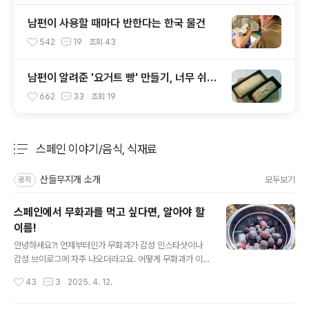
남편이 사용할 때마다 반한다는 한국 물건
542
19
조회
43
남편이 알려준 '요거트 빵' 만들기, 너무 쉬워
화날 뻔
662
33
조회
19
스페인 이야기/음식, 식재료
분류 전체보기
주요 글 목록
산들무지개 소개
모두보기
공지
스페인에서 무화과를 먹고 싶다면, 알아야 할
이름!
글 내용
안녕하세요?! 언제부터인가 무화과가 감성 인스타샷이나
감성 브이로그에 자주 나오더라고요. 어떻게 무화과가 이
렇게 감성적인 과일이 됐는지는 모르겠지만, 스페인의 올
작성시간
43
3
2025. 4. 12.
리브농장에 살면서 본 무화과나무는 저에게는 무척 신기한
존재로 다가왔습니다. 이곳에 이사 온 지는 2년 정도 지났