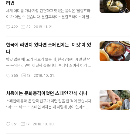
리법
줄거리를 쓰고, 읽고 난 후의 감상문을 써서 내는 거랍니다.
글 내용
정말 이런 숙제가 제일 힘들죠~~~ ^^; 사실 저는 즐겁지
세계 어디를 가나 가장 간편하고 맛있는 음식은 '달걀프라
만, 독서에 익숙하지 않은 아이들에게는 좀 어려운 숙제이
이'가 아닐 수 없습니다. 달걀후라이~ 달걀프라이~ 이 달
기도 하죠. ▲ 독서(?) 숙제(?) 삼매경에 빠진 아이들 그러
걀은 채식주의자에겐 가장 무서운 음식이 되겠고...... (자꾸
작성시간
422
32
2018. 11. 21.
나저러나 오늘의 이야기는? 지난번 크리스마스 때 시어머
먹고 싶으니깐......^^) 채식 마을에 가면 암거래가 될 정도
니의 지..
로 위험한 물건이기도 합니다. ㅜ,ㅜ (인도의 채식 마을에서
저는 이런 유혹에 빠져 범죄자가 될 뻔했습니다. ㅠ.,ㅠ 달
한국에 라면이 있다면 스페인에는 '이것'이 있
걀 때문에 머리 잡고 괴로워한 적이 있었다니, 정말 신기할
다
따름입니다) 그런데!!! (신비한 TV 서프라이즈 홍승옥 성우
글 내용
님 목소리) 여기서 놀라운 달걀후라이하는 법을 알려드리
밥맛 없을 때, 요리 재료가 없을 때, 한국인들이 제일 잘 먹
겠습니다!!! 하하하! 농담이고요, 놀랍다기보다는 제 상식에
는 음식은 라면이 아닐까 싶습니다. 후다닥 끓여서 허기 채
서 벗어난 달걀프라이 하는 법이라 편견을 확~ 깬 조리법
우기에도 좋고...... 정말 간편한 인스턴트가 아닐 수가 없습
작성시간
358
13
2018. 10. 31.
이라고 할 수 있습니다. 일단 한국에서 달걀프라이를 하는
니다. 그런데 스페인에서는? 스페인에서도 라면은 있답니
법은 ..
다. 마트마다 스페인식 라면을 아주 쉽게 구할 수도 있고요,
게다가 인스턴트 수프도 많이 팔아서 금방 물만 넣어 끓이
처음에는 문화충격이었던 스페인 간식 하나
는 음식도 많답니다. 하지만, 한국인이 라면을 먹는 것처럼
글 내용
스페인에 유학 온 한국 친구가 이런 말을 한 적이 있습니다.
자주 라면을 먹지는 않습니다. 인스턴트 수프도 마찬가지
"아~~~ 놔~~~ 스페인 과자는 왜 이렇게 맛이 없어?" 맞
로 말이지요. 라면과 인스턴트 음식을 즐기는 문화가 아니
습니다. 스페인 과자는 한국처럼 다양한 맛도 많지 않고, 입
라 그런지, 아예 라면을 모르는 사람들이 더 많기도 합니다.
자가 아주 얇아 부드럽게 넘어가는 맛도 없고...... 좀 투박하
그런데 재미있게도 스페인 사람들은 밥하기 싫고, 날씨 꿀
작성시간
361
17
2018. 10. 30.
여 맛이 없게 느껴질 수 때도 있답니다. 게다가 스페인에서
꿀할 때 라면과 비슷하다면 비슷할, 수프를 만들어 먹습니
는 과자를 그냥 시간 때우기로 먹는 경우가 별로 없는 것 같
다. 하는 방법도 얼마..