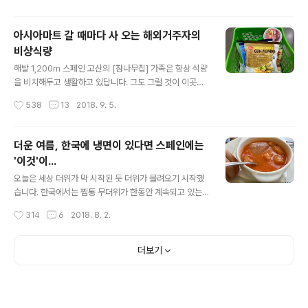
자기 작품을 ..
의문마저 들었답니다. 사과주는 스페인어로 시드라(Sidr
a)라고 합니다. 이 시드라는 스페인 북부 지방이 주생산지
아시아마트 갈 때마다 사 오는 해외거주자의
고요, 전국에 걸쳐 대중화된 스페인 전통의 술이랍니다. 보
비상식량
통 고깃집에서 거하게 고기와 함께 마실 수 있는 사과주가
글 내용
대중화되었답니다. 사과주를 판매하는 "시드레리아(Sidre
해발 1,200m 스페인 고산의 [참나무집] 가족은 항상 식량
ria, 사과주 선술집)"라는 곳도 있을 정도이니 얼마나 대중
을 비치해두고 생활하고 있답니다. 그도 그럴 것이 이곳에
화되었는지 알 수 있겠지요? 지난번 피코스 데 에우로파(Pi
는 그럴듯한 마트가 없답니다. 차 타고 10분 정도 가면 마
작성시간
538
13
2018. 9. 5.
cos de Europa) 국립공원에 놀러 갔다가 그 지방 사과주
을에 작은 구멍가게가 있긴 한데요, 기초적인 물건만 팔기
를 몇 병 사 오..
때문에 우리가 원하는 식품을 사기 위해서는 도시로 나가
야만 한답니다. 하지만! 도시에 나가도 없는 게...... 바로 한
더운 여름, 한국에 냉면이 있다면 스페인에는
국 식품! ㅜ,ㅜ 에잉~~~ 울어버립니다. 울어버리면, 어떤
'이것'이...
사람은 그럽니다. "아니, 그곳에서 그렇게 오래 살면서 현
글 내용
지 음식에 적응 못 했어요?"하고 말이지요. 그러면 저는 의
오늘은 세상 더위가 막 시작된 듯 더위가 몰려오기 시작했
미심장한 얼굴로 그럽니다. "너무 적응해서 그래요~~~"
습니다. 한국에서는 찜통 무더위가 한동안 계속되고 있는
라면서 반전의 말을 하지요. >.
데요, 스페인은 이상하게도 올여름 굉장히 낮은 온도로 여
작성시간
314
6
2018. 8. 2.
름이 지나가고 있었습니다. 하지만, 일시적인 현상이었나
봐요. 오늘부터 더위가 막~ 공격하기 시작했습니다. 보통
스페인의 여름은 40도 안팎이라고 했잖아요? 더운 곳은
더보기
무려 45도까지 올라가기 때문에 해가 쨍쨍한 대낮에는 사
람들이 다들 실내에서만 활동한답니다. 그런지도 모르고,
어제는 그라잘레마(Grazalema) 트레킹을 다녀왔는데요,
조금만 걸어도 땀이 좔좔 흘러나왔습니다. 물론, 계곡이라