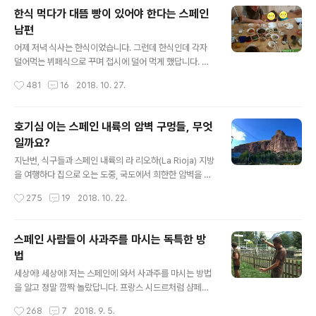
습니다. 간식 타임이 이미 정해져 있어 간식 시간에는 빵이
한식 먹다가 대뜸 빵이 있어야 한다는 스페인
나 스페인 전통 과자인 로스키예따(Rosquilletas, 건조한
남편
막대기 빵)나 마리아 과자(Galleta Maria, 둥근 형태의 비
글 내용
스켓) 등을 먹기 때문에 우리가 생각하는 과자는 보통 먹지
어제 저녁 식사는 한식이었습니다. 그런데 한식인데 각자
를 않더라고요. 한마디로 맛이 우리 관념으로는 거칠 수도
덜어먹는 뷔페식으로 꾸며 접시에 덜어 먹게 했답니다. 마
있답니다. 로스키예따는 짭짤하게 건조한 빵과 ..
지막까지 잘 먹었는데, 마지막 부분에서 스페인 사람인 남
작성시간
481
16
2018. 10. 27.
편이 꽤 힘들어하더라고요. "우리에겐 빵이 필요해." 아니,
한식 먹다 말고, 왜 뜬금없이 빵이 필요하다고?! 남편은 밥
먹다 말고 일어서 빵을 잘라서 아이들에게도 줍니다. "얘들
호기심 이는 스페인 내륙의 암벽 구멍들, 무엇
아, 너희들도 힘들지? 자, 빵으로 해결해." 이럽니다. 과연,
일까요?
남편이 힘들어한 부분은 무엇일까요? 한번 상상해 보시고,
글 내용
다음 글을 계속 읽어주세요. 다름 아니라, 남편이 힘들어한
지난번, 식구들과 스페인 내륙의 라 리오하(La Rioja) 지방
부분은 한식이라도 마지막에 숟가락으로 밥을 긁어먹을 때
을 여행하다 집으로 오는 도중, 국도에서 희한한 암벽을 보
는 상당히 힘들다고 하네요. 이곳 사람들은 숟가락을 잘 쓰
게 되었답니다. 마치 터키의 작은 카파도키아를 보는 착각
작성시간
275
19
2018. 10. 22.
지 않고 포크를 사용하는 것에 익숙해 남은 음식을 긁어모
을 일으킬 정도였답니다. 뭐 직접 가보지 않아 알 수 없지
을 때는 빵의 도움으..
만, 사진으로만 보던 풍경이 그려지는 게, 참 신기하게도 암
벽에 희한한 구멍들이 많더라고요. 일찍이 스페인에서도
스페인 사람들이 사과주를 마시는 독특한 방
땅을 파고 굴을 내어 사는 사람들이 많다는 것을 알기에 혹
법
시, 예전에 사람들이 살던 곳이 아닐까 싶었습니다. 실제로
글 내용
스페인 안달루시아(Andalucía) 지방에서는 산에 굴을 파
세상에! 세상에! 저는 스페인에 와서 사과주를 마시는 방법
고 집을 지어 사는 사람들이 있고요, 발렌시아의 파테르나
을 알고 정말 깜짝 놀랐답니다. 프랑스 시드르처럼 샴페인
(Paterna) 마을에는 여전히 땅에 굴을 파고 집을 지은 곳
같이 마시는 사람도 있겠지만, 하나같이 이곳 사람들이 사
작성시간
268
7
2018. 9. 5.
이 있을 정도입니다. 예전에 파테르나 미술 박물관에 제 도
과주 마시는 방법은 너무나 독특하여 정말 그래야만 할까?