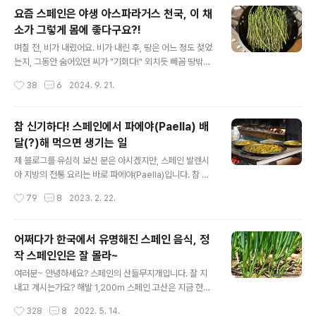
는데요, 2년 내내 무화과의 성장을 보면서 신기하기도 하
요즘 스페인은 야생 아스파라거스 천국, 이 채
고, 재미있기도 해서 이 블로그로 공유하고자 합니다. 먼저
소가 그렇게 몸에 좋다구요?!
스페인에서 무화과 과일을 부르는 용어는 두 가지로 존재
글 내용
합니다. 바로 브레바(Breva)와 이고(Higo)!첫 수확의 기
며칠 전, 비가 내렸어요. 비가 내린 후, 땅은 어느 정도 젖었
쁨, 브레바(Breva)브레바(Breva)는 무화과 품종이 아닌,
는지, 그동안 숨어있던 씨가 "기회다!" 외치듯 빼꼼 땅밖으
무화과나무에서 처음 열리는 첫 수확 열매를 뜻합니다. 하
로 순을 내밀었습니다. 작은 새순이 땅을 파고 올라오는 요
작성시간
38
6
2024. 9. 21.
나의 나무에서 1년 기준으로 보면 더 일찍 나오는 열매를
즘 지중해 연안의 풍경이 점점 푸르게 변하고 있어요. 여름
말합니다. 보통 5~6월경..
은 너무 뜨거워 다 말라버린 듯싶더니, 어느새 이 얼마 되지
도 않는 비 덕분에 싹이 돋아나고 있습니다. 정말 신기합니
참 신기하다! 스페인에서 파에야(Paella) 배
다. 그래서 그런지 지중해 연안은 봄이 두 번 있다고 하지
달(?)해 먹으면 생기는 일
요. 봄에 한 번, 가을에 또 한 번... 요즘 아침마다 우리 터전
글 내용
을 둘러보고 있어요. 올리브나무로 둘러싸인 올리브농장인
제 블로그를 유심히 보신 분은 아시겠지만, 스페인 발렌시
데, 물론 농장 운영을 하지 않지만, 우리 집 반려견 블랑키
아 지방의 전통 요리는 바로 파에야(Paella)입니다. 참 흥
와 산책하는 즐거움이 아주 크답니다. 드디어 날씨도 선선
미로운 이야기를 몇 년 전에 포스팅한 적이 있었는데요, 파
작성시간
79
8
2023. 2. 22.
해지고, 산책할 맛이 엄청나게 나거든요! 아침에 신선한 공
에야의 유래와 먹는 방법 등을 설명한 글입니다. 그 유래가
기 들이마..
참 흥미롭고 재미있어요. 파에야는 큰 철판에 각종 채소와
육류 혹은 해산물을 넣고 볶다가 물을 넣어 끓여서 만드는
어쩌다가 한국에서 유명해진 스페인 음식, 정
데요, 물이 끓을 때 쌀을 넣어 밥을 짓고, 밥을 지을 때 샤프
작 스페인인은 잘 몰라~
란 등을 첨가해 풍미를 더해줘 나오는 요리가 바로 파에야
글 내용
입니다. 그게 우리가 알고 있는 파에야이지요. 그 유래는 발
여러분~ 안녕하세요? 스페인의 산들무지개입니다. 잘 지
렌시아 외곽의 논 지대에서 벼농사를 짓는 농부가 논일하
내고 계시는가요? 해발 1,200m 스페인 고산은 지금 한국
면서 나뭇가지 등을 주워 와 즉흥적으로 불 피우고 요리한
의 초봄처럼 포근하고 화창합니다. 아직 차가운 기운은 있
작성시간
328
8
2022. 5. 14.
것이라고 합니다. 논에 사는 토끼와 쥐(?, 이건 농담으로 자
지만, 식물이 성장하기에는 영향이 미미하지요. 이제 본격