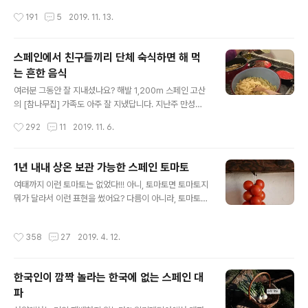
에서 볼일을 보고 왔답니다. 쌍둥이 아이들 생일 파티에, 제
요즘 날씨가 급격하게 추워졌는데 한국은 어떤지 모르겠어
작성시간
191
5
2019. 11. 13.
가 주문한 물건도 찾고, 치과 치료도 받고, 겨울옷과 실내화
요. 아무쪼록 여러분들~ 건강 유의하시길 바랍니다. ^^ 오
등도 샀습니다. 그러다 보니, 집으로 돌아오는 길이 너무 어
늘..
두워졌더라고요. 저녁 먹고 집으로 갈까? 집에 가서 저녁을
스페인에서 친구들끼리 단체 숙식하면 해 먹
먹을까? 한참 고민을 했답니다. 발렌시아에서 집까지 2시
는 흔한 음식
간 반 정도 걸리니 어디서든 저녁을 해결해야 하는데...... 온
글 내용
통 돌아봐도 식당을 찾을 수가 없네요. 그래서 가까운 곳에
여러분 그동안 잘 지내셨나요? 해발 1,200m 스페인 고산
서 아무것이나 해결하자고 합의하고...... 합의하고 간 곳이
의 [참나무집] 가족도 아주 잘 지냈답니다. 지난주 만성절
바로 맥도날드가 되겠습니다. 사실, 저는 맥도날드는 ..
축제가 비스타베야에서 있었는데, 발렌시아에서 친구들이
작성시간
292
11
2019. 11. 6.
놀러 와 2박 3일을 함께 보냈답니다. 우리 가족이 사는 곳
은 페냐골로사 자연공원이 있는 곳으로 요즘 가을을 느끼
기에 참 좋았습니다. 물론, 한국과 비교하면 전혀~ 화려하
1년 내내 상온 보관 가능한 스페인 토마토
지 않을 수도 있어요. 하지만, 아기자기한 가을을 느낄 수
글 내용
여태까지 이런 토마토는 없었다!!! 아니, 토마토면 토마토지
있어 저는 참 좋았답니다. 일단 만성절 축제는 매년 소개했
뭐가 달라서 이런 표현을 썼어요? 다름이 아니라, 토마토는
기에 지루할 수 있어서 다음에 소개하기로 하고요, 친구들
토마토인데, 이 토마토는 금방 상하지 않는 신기한 토마토
과 보낸 주말 풍경과 또 스페인 친구들이 말해준 단체 여행
랍니다. 바로 스페인의 카스테욘(Castellon)주 알칼라 데
에서 가장 흔하게 해 먹는 음식 하나를 소개해드릴까 합니
작성시간
358
27
2019. 4. 12.
데 치베르트(Alcalà de Xivert)라는 마을에서 나는 "펜자
다. 저는 참 재미있어서 여러분께 소개하는데요, 여러분은
르(penjar) 토마토"랍니다. 이 토마토는 몇주 전 포스팅을
어떤지 모르겠어요. 총 17명..
쓰기 위해 우리 마을 가게에서 사 왔답니다. 그런데 너무 바
한국인이 깜짝 놀라는 한국에 없는 스페인 대
쁘고 정신이 없어서 방치(?)하고 있었는데요. 그 와중에 남
파
편은 매일 눈독을 들이며 이 토마토를 봐 왔습니다, 먹고 싶
글 내용