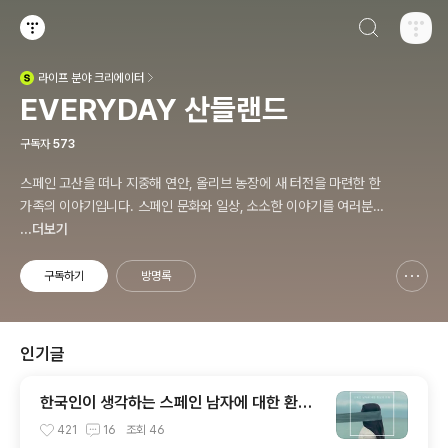
검색하기
티스토리
라이프
분야 크리에이터
(새창열림)
EVERYDAY 산들랜드
구독자
573
스페인 고산을 떠나 지중해 연안, 올리브 농장에 새 터전을 마련한 한
가족의 이야기입니다. 스페인 문화와 일상, 소소한 이야기를 여러분과
공유합니다. 감사합니다.
...더보기
구독하기
방명록
신고하기 레이어
열기
인기글
한국인이 생각하는 스페인 남자에 대한 환상
과 오해
421
16
조회
46