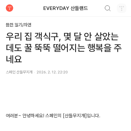
검색하기
EVERYDAY 산들랜드
티스토리
뜸한 일기/자연
우리 집 객식구, 몇 달 안 살았는
데도 꿀 뚝뚝 떨어지는 행복을 주
네요
스페인 산들무지개
2026. 2. 12. 22:20
여러분~ 안녕하세요! 스페인의 [산들무지개]입니다.