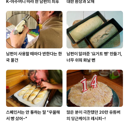
K-아주머니 따라 한 남편의 최후
대한 환상과 오해
남편이 사용할 때마다 반한다는 한
남편이 알려준 '요거트 빵' 만들기,
국 물건
너무 쉬워 화날 뻔
스페인서는 안 통하는 말 "우울해
많은 분이 극찬했던 20만 유튜버
서 빵 샀어~"
의 당근케이크 레시피~!