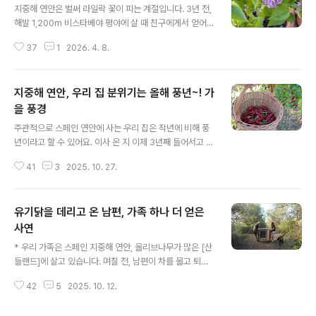
지중해 연안은 벌써 라일락 꽃이 피는 계절입니다. 3년 전,
해발 1,200m 비스타베야 평야에 살 때 친구에게서 얻어
온 라일락 가지를 삽목해 화분에서 키우기 시작했습니다.
37
1
2026. 4. 8.
그리고 3년이 흐르고... 올해 처음으로 그 라일락 가지가 자
라 꽃을 피우기 시작했습니다! 제가 키우는 라일락은 서양
수수꽃다리이고, 한국 수수꽃다리와 조금 달라 꽃이 오밀
지중해 연안, 우리 집 분위기는 올해 풍년~! 가
조밀하며 작습니다. ^^어찌 됐던 스페인어로는 릴로(Lilo)
라고 하는데, 정원용으로 많이들 키우는 듯합니다. 하지만
을 풍경
글 내용
지중해 연안은 겨울 기온이 잘 내려가지 않아 라일락 꽃이
주관적으로 스페인 연안에 사는 우리 집은 작년에 비해 풍
잘 피지 않는다고 해요. 우리 집은 겨울에 영하로 떨어지는
년이라고 할 수 있어요. 이사 온 지 이제 3년째 들어서고 있
날이 많아 그나마 라일락 키우기에는 적격인 것 같아요. 라
는데, 그 3년 동안 올해가 작물이 가장 잘 자란 해인 것 같
일락은 추운 겨울을 나야 꽃이 잘 핀다고 합니다. 이렇게 아
41
3
2025. 10. 27.
습니다. 🍀 물론, 앞으로 이것보다 더 잘 자랄 수 있고, 더
직은 작은 꽃..
풍족해질 수 있다는 사실도 간과해서는 안 되지요. 그럼 올
가을 우리의 자연은 어떤 모습을 하고 있는지 사진으로 보
유기닭을 데리고 온 남편, 가족 하나 더 얻은
여 드릴게요. 4일 정도 폭우가 엄청나게 내렸는데, 버섯이
막 피어나기 시작했어요. 해발 1,200m 고산에 살 때 식용
사연
글 내용
가능한 버섯을 다 섭렵했는데, 이곳에서는 식용 가능 버섯
* 우리 가족은 스페인 지중해 연안, 올리브나무가 많은 [산
에 대해 알 도리가 없더라고요. 도시 외곽이라 버섯이 난다
들랜드]에 살고 있습니다. 며칠 전, 남편이 차를 몰고 퇴근
해도 고산처럼 다양하지 않고, 또 매력적으로 보이지 않더
하다 길에서 이상한 장면을 보았다고 해요.한 여자가 도로
라고요. 어쨌거나 버섯이 난 모습은 동화 읽는 마음처럼 순
42
5
2025. 10. 12.
옆에 닭을 내려놓고 가려는 것이었습니다.남편은 차를 세
수한 ..
우고 다가가 “무슨 일이세요?” 하고 물었답니다.닭을 들고