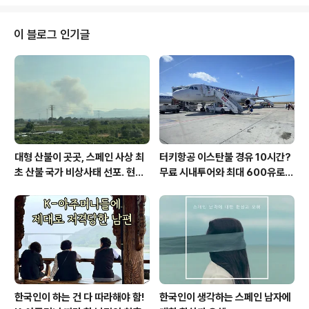
있던 여자는 허둥대며 “아무것도 아닙니다. 유기하는 게 아
니에요.”라며 손사래를 쳤다지요?(요즘 닭이며, 고양이며,
돼지며... 반려동물로 키우는 사람들이 늘었다고 하는데, 이
이 블로그 인기글
닭은 사람 손을 많이 거쳤는지 굉장히 온순한 동물이었다
고 하네요. 아무래도 반려닭으로 키운 듯...) 근처 자연공원
에서 환경교육사로 일하는 남편은 순간 의심했지만, 굳이
따지지 않고 퇴근길이 바빠 집으로 그냥 왔습니다. 그런데
다음 날 아침, 출근..
대형 산불이 곳곳, 스페인 사상 최
터키항공 이스탄불 경유 10시간?
초 산불 국가 비상사태 선포. 현지
무료 시내투어와 최대 600유로
에서...
보상까지!
한국인이 하는 건 다 따라해야 함!
한국인이 생각하는 스페인 남자에