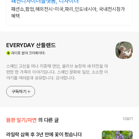
패션디자이너플랫폼, 디자이너
패션쇼,팝업,해외전시-미국,파리,인도네시아, 국내전시참가
혜택
로그 정보
EVERYDAY 산들랜드
(새창열림)
라이프
분야 크리에이터
스페인 고산을 떠나 지중해 연안, 올리브 농장에 새 터전을 마
련한 한 가족의 이야기입니다. 스페인 문화와 일상, 소소한 이
야기를 여러분과 공유합니다. 감사합니다.
구독하기
더보기
뜸한 일기/자연
의 다른 글
라일락 삽목 후 3년 만에 꽃이 폈습니다
글 내용