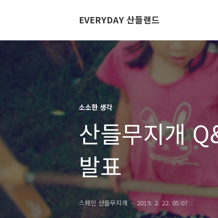
EVERYDAY 산들랜드
소소한 생각
산들무지개 Q&
발표
스페인 산들무지개
2019. 2. 22. 05:07