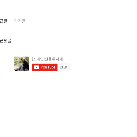
근글
인기글
근댓글