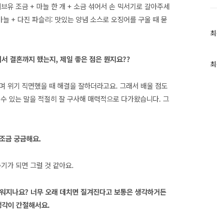
브유 조금 + 마늘 한 개 + 소금 섞어서 손 믹서기로 갈아주세
마늘 + 다진 파슬리: 맛있는 양념 소스로 오징어를 구울 때 묻
최
최
근
글
셔서 결혼까지 했는지, 제일 좋은 점은 뭔지요??
과
최
인
기
며 위기 직면했을 때 해결을 잘하더라고요. 그래서 배울 점도
글
일 수 있는 말을 적절히 잘 구사해 매력적으로 다가왔습니다. 그
 조금 궁금해요.
기가 되면 그럴 것 같아요.
드러워지나요? 너무 오래 데치면 질겨진다고 보통은 생각하거든
생각이 간절해서요.