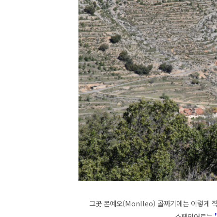
그곳 몬예오(Monlleo) 골짜기에는 이렇게 
스페인어로는