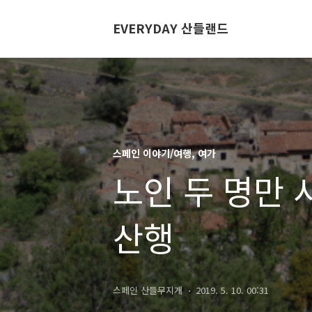
EVERYDAY 산들랜드
스페인 이야기/여행, 여가
노인 두 명만 
산행
스페인 산들무지개
2019. 5. 10. 00:31