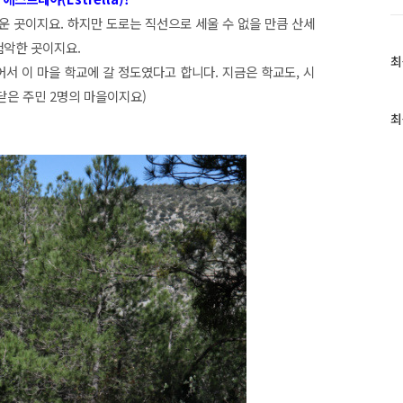
 곳이지요. 하지만 도로는 직선으로 세울 수 없을 만큼 산세
험악한 곳이지요.
최
최
어서 이 마을 학교에 갈 정도였다고 합니다. 지금은 학교도, 시
근
 닫은 주민 2명의 마을이지요)
글
과
최
인
기
글