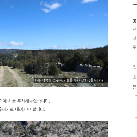
공
산
댓
주
전
소
뜸
락에 차를 주차해놓았습니다.
 골짜기로 내려가야 합니다.