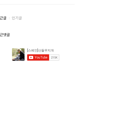
근글
인기글
근댓글