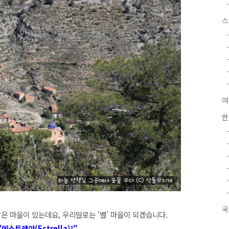
스
여
한
국
작은 마을이 있는데요, 우리말로는 '별' 마을이 되겠습니다.
"에스트레야(Estrella)!"