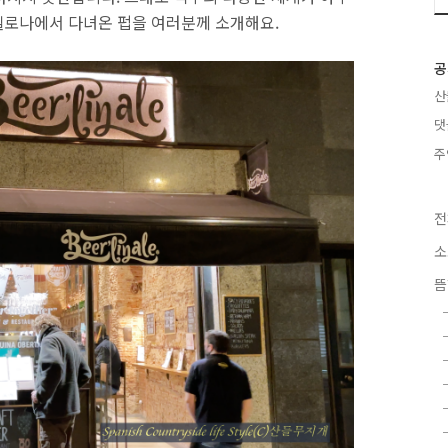
셀로나에서 다녀온 펍을 여러분께 소개해요.
공
산
댓
주
전
소
뜸