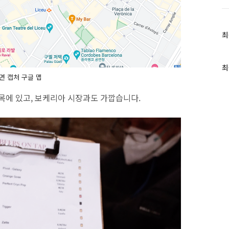
최
최
근
글
과
최
인
면 캡처 구글 맵
기
글
목에 있고, 보케리아 시장과도 가깝습니다.