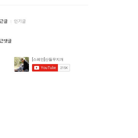
근글
인기글
근댓글