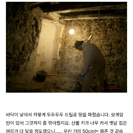
바닥이 낮아서 저렇게 두두두두 드릴로 땅을 파줬습니다. 모계암
반이 있어 그것까지 좀 깎아줬지요. 산똘 키가 너무 커서 옛날 집은
머리가 다 닿을 정도였으니...... 우린 거의 50cm는 파준 것 같습