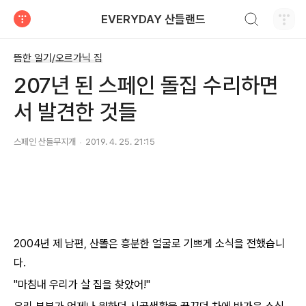
검색하기
EVERYDAY 산들랜드
티스토리
뜸한 일기/오르가닉 집
207년 된 스페인 돌집 수리하면
서 발견한 것들
스페인 산들무지개
2019. 4. 25. 21:15
2004년 제 남편, 산똘은 흥분한 얼굴로 기쁘게 소식을 전했습니
다.
"마침내 우리가 살 집을 찾았어!"