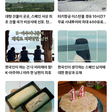
대형 산불이 곳곳, 스페인 사상 최
터키항공 이스탄불 경유 10시간?
초 산불 국가 비상사태 선포. 현지
무료 시내투어와 최대 600유로
에서...
보상까지!
한국인이 하는 건 다 따라해야 함!
한국인이 생각하는 스페인 남자에
K-아주머니 따라 한 남편의 최후
대한 환상과 오해