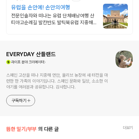
유럽을 손안에! 손안의여행
전문인솔자와 떠나는 유럽 단체배낭여행 산
티아고순례길 발칸반도 발틱북유럽 지중해
여행 유럽을 손안에! 발칸반도 북유럽 지중해
남부유럽 동유럽 세미팩제공
로그 정보
EVERYDAY 산들랜드
(새창열림)
라이프
분야 크리에이터
스페인 고산을 떠나 지중해 연안, 올리브 농장에 새 터전을 마
련한 한 가족의 이야기입니다. 스페인 문화와 일상, 소소한 이
야기를 여러분과 공유합니다. 감사합니다.
구독하기
더보기
뜸한 일기/부부
의 다른 글