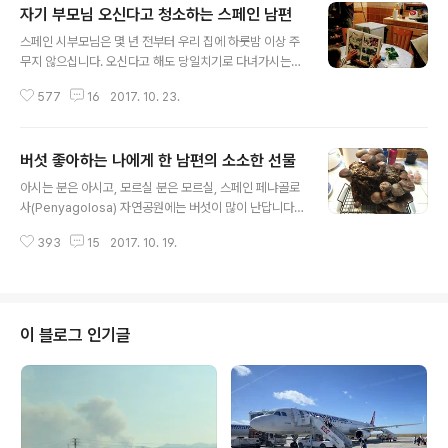
자기 부모님 오신다고 청소하는 스페인 남편
글 내용
스페인 시부모님은 몇 년 전부터 우리 집에 하룻밤 이상 주
무지 않으십니다. 오신다고 해도 당일치기로 다녀가시는
데, 그 이유는 아주 간단하답니다. 허리가 좋지 않으신 어머
577
16
2017. 10. 23.
님이 주무실 장소가 적당하지 않다는 게 이유가 되겠습니
다. 어머님은 당신이 쓸 잠자리는 꼭 본인의 침대를 원하시
는데 우리 집에는 그에 해당하는 침대가 없어 그렇답니다.
버섯 좋아하는 나에게 한 남편의 소소한 선물
그런데 이번에 남편과 저는 아일랜드 더블린 여행을 계획
글 내용
하게 되었습니다. 4박 5일의 짧은 일정으로 다녀오는 계획
아시는 분은 아시고, 모르실 분은 모르실, 스페인 페냐골로
을 세웠는데요, 남편이 좋아하는 수제 맥주의 세계를 공부
사(Penyagolosa) 자연공원에는 버섯이 많이 난답니다.
도 할 겸 그렇게 여행하게 되었습니다. (나중에 어떻게 여행
가을만 되면 숲이 동화 속으로 변하여 산행하는 즐거움이
하기까지의 결심이 나왔는지 이야기해드릴게요)하지만, 우
393
15
2017. 10. 19.
더욱 커지기 마련이지요. 그런데 지난번 동영상을 보신 분
리에게는 세 딸이 있기에 그 결심은 쉽지 않았답니다. 아이
은 아실 테고, 모르시는 분은 모르실 일이 생겼습니다. 올해
들을 돌봐 줄 사람이 없었기 때문이지요...
비가 적게 내려 숲이 건조해졌습니다. 그래서 정말~ 버섯
이 거의 나지 않고 있답니다. 버섯 바구니 들고 숲으로 들어
가 시간 보내기를 좋아하는 저에게는 참 쓸쓸한 가을이 되
이 블로그 인기글
고 말았습니다. 지난번 동영상 못 보신 분들을 위해 삽입해
보았습니다. 조금 길지만, 우리 일상의 모습을 보고 싶어하
시던 독자님께는 화면으로 다가갈 수 있어 나름대로 의미
가 있다고 봅니다. ^^; ☞ https://www.youtube.com/
kimtu..