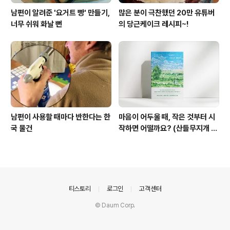
남편이 알려준 '요거트 빵' 만들기,
많은 분이 극찬했던 20만 유튜버
너무 쉬워 화날 뻔
의 당근케이크 레시피~!
남편이 사용할 때마다 반한다는 한
마음이 어두울 때, 작은 것부터 시
국 물건
작하면 어떨까요? (산들무지개 책
소개)
의안내
티스토리
로그인
고객센터
© Daum Corp.