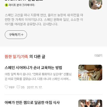
(새창열림)
라이프
분야 크리에이터
스페인 고산을 떠나 지중해 연안, 올리브 농장에 새 터전을 마
련한 한 가족의 이야기입니다. 스페인 문화와 일상, 소소한 이
야기를 여러분과 공유합니다. 감사합니다.
구독하기
더보기
뜸한 일기/가족
의 다른 글
스페인 시어머니가 손녀 교육하는 방법
글 내용
아침 일찍 톡이 옵니다. "전화로 통화하고 싶은데!" 산똘님
은 바로 전화를 걸었습니다. 다름 아니라 스페인 시어머님
께서 스페인 내륙의 철새 지역을 여행할 계획을 세우고 계
989
35
2017. 11. 17.
신데요, 갑자기 큰 손녀가 생각이 났더라는 겁니다. 우리 아
이는 요즘 새에 흠뻑 빠져있기 때문에 철새 지역 여행하실
때, 손녀 산드라를 데리고 가면 참 큰 공부가 될 것으로 생
아빠가 만든 잼으로 달곰한 아침 식사
각하신 겁니다. 전화를 끊자마자 남편은 산드라에게 그 여
글 내용