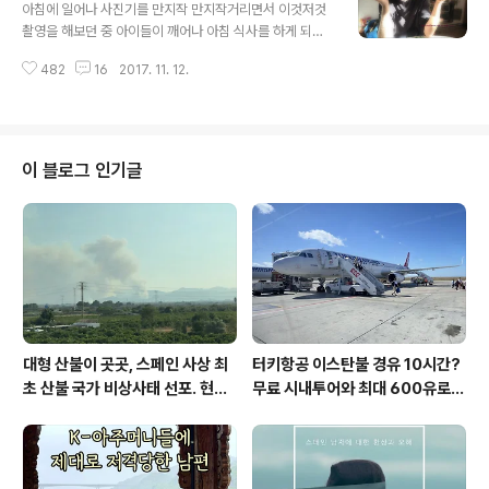
행을 하고 싶으냐고 물어봅니다. "아빠! 당연하지."초등학
아침에 일어나 사진기를 만지작 만지작거리면서 이것저것
교 2학년인 아이가 할머니, 할아버지와 하는 여행에 큰 관
촬영을 해보던 중 아이들이 깨어나 아침 식사를 하게 되었
심을 보입니다. "새 관찰하러 가는 일이 얼마나 행복한 일
습니다. 토요일은 늦게 일어나는 날이라 실컷 자라며 아빠
인데!" 사실, 새에 관심을 끌게 된 일도 다~ 스페인 할머니
482
16
2017. 11. 12.
는 잠시 외출했다가 아이들이 깼다는 소리에 후다닥 집으
때문이랍니다. 지난번 칼새 사건 이후, 아이들은 새에 관심
로 돌아왔지요. 오늘 아침은 엄마가 만든 빵에 버터, 아빠가
을 많이 두게 되었는..
만든 무화과 잼으로 먹기로 했습니다. 평소에는 이것저것
다양한 아침 식사를 한답니다. 한식도 먹고, 시리얼도 먹고,
그런데 오늘은 이런 전형적인 서양 아침 식사를 하기도 하
이 블로그 인기글
지요. 오!!! 저는 사진기에서 발견한 새로운 기능에 놀라며
찍고 있었습니다. 다름 아니라 햇볕을 받은 부분에서 빛이
환하게 나는 기능이 있네요. 이럴 수가!!! 이런 기능이 있는
지도 모르고 사용한 미러리스 카메라. 최선을 다해 사용법
읽고 다양한 사진을 찍어야..
대형 산불이 곳곳, 스페인 사상 최
터키항공 이스탄불 경유 10시간?
초 산불 국가 비상사태 선포. 현지
무료 시내투어와 최대 600유로
에서...
보상까지!