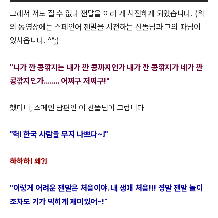
그래서 저도 질 수 없다 잰말을 여러 개 시전하게 되었습니다. (위
의 동영상에는 스페인어 잰말을 시전하는 산똘님과 그의 따님이
있사옵니다. ^^;)
"니가 깐 콩깎지는
내가 깐 콩까지인가 내가 깐 콩
깎지가 네가 깐
콩깎지인가........ 어쩌구 저쩌구!"
했더니, 스페인 남편인 이 산똘님이 그럽니다.
"헉! 한국 사람들 무지 나쁘다~!"
하하하! 왜?!
"이렇게 어려운 잰말은 처음이야. 내 생애 처음!!! 정말 잰말 놀이
조차도 기가 막히게 재미있어~!
"