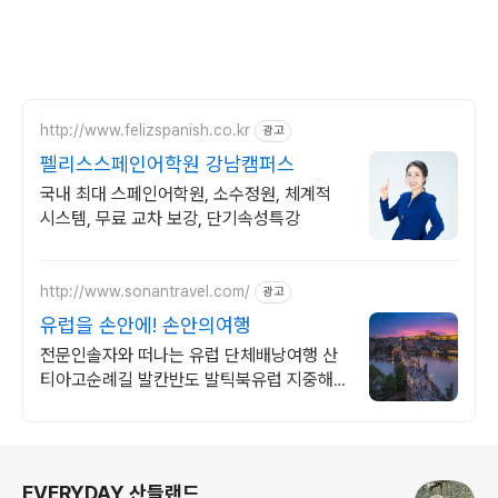
http://www.felizspanish.co.kr
광고
펠리스스페인어학원 강남캠퍼스
국내 최대 스페인어학원, 소수정원, 체계적
시스템, 무료 교차 보강, 단기속성특강
http://www.sonantravel.com/
광고
유럽을 손안에! 손안의여행
전문인솔자와 떠나는 유럽 단체배낭여행 산
티아고순례길 발칸반도 발틱북유럽 지중해
여행 유럽을 손안에! 발칸반도 북유럽 지중해
남부유럽 동유럽 세미팩제공
로그 정보
EVERYDAY 산들랜드