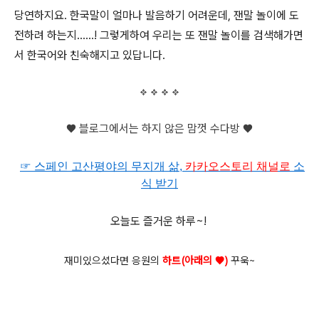
당연하지요. 한국말이 얼마나 발음하기 어려운데, 잰말 놀이에 도
전하려 하는지......! 그렇게하여 우리는 또 잰말 놀이를
검색해가면
서 한국어와 친숙해지고 있답니다.
♥ 블로그에서는 하지 않은 맘껏 수다방 ♥
☞ 스페인 고산평야의 무지개 삶,
카카오
스토리 채널로
소
식 받기
오늘도 즐거운 하루~!
재미있으셨다면 응원의
하트(아래의
♥)
꾸욱~