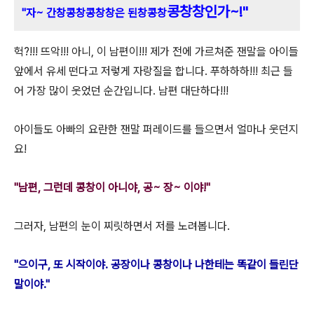
콩
창창인가~!"
"자~ 간창콩
창
콩
창창은 된창
콩
창
헉?!!! 뜨악!!! 아니, 이 남편이!!! 제가 전에 가르쳐준 잰말을 아이
들
앞에서 유세 떤다고 저렇게 자랑질을 합니다.
푸하하하!!! 최근
들
어 가장 많이 웃었던 순간입니다. 남편 대단하다!!!
아이들도 아빠의 요란한 잰말 퍼레이드를 들으면서 얼마나 웃던지
요!
"남편, 그런데 콩창이 아니야, 공~ 장~ 이야!"
그러자, 남편의 눈이 찌릿하면서 저를 노려봅니다.
"으이구, 또 시작이야. 공장이나 콩창이나 나한테는 똑같이 들린단
말이야."