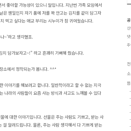
면서 좋아할
가능성이 있으니
말입니다
. 지난번 가족 모임에서
날은 웬일인지 자기 품에 저를 꽉 안고는 김치를 같이 담그자
공
김치 먹고 싶다는 애교 부리는 시누이가 참 귀여웠
습니다.
산
구나~'하고 생각했죠.
댓
주
 김치 담가보자고~!" 하고 흔쾌히 기뻐해 줬습니다.
전
장소에서 정착되는가 봅니다. ^^*
소
뜸
한 이야기를 해보려고 합니다. 일반적이라고 할 수 없는 지극
는 나라의 사람들이 요즘 사는 방식과 사고도 느껴볼 수 있다
물에 대한 이야기입니다. 선물은 주는 사람도 기쁘고, 받는 사
는 걸 알려드립니다. 물론, 주는 사람 생각해서 다 기쁘게 받는