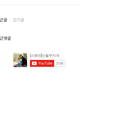
근글
인기글
근댓글