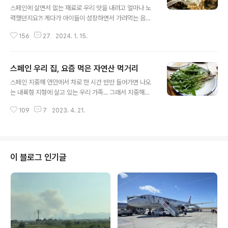
스페인에 살면서 없는 재료로 우리 맛을 내려고 얼마나 노
력했던지요?! 게다가 아이들이 성장하면서 가려먹는 음식
이 없도록 그렇게 노력했는데... 가려 먹지 않는 아이들은
156
27
2024. 1. 15.
보기 힘들었습니다. 한 마디로 음식 골고루 섭취하라고 노
력 많이~~~ 했지만, 각자 태어난 선천적 취향 덕분인지 골
고루 섭취하는 아이들은 좀처럼 보기 어려웠습니다. 우리
스페인 우리 집, 요즘 먹은 자연산 먹거리
어른도 그랬듯이 아마 나이 들면, 입맛도 바뀌고 또 좋아하
글 내용
는 음식도 생겨날 터이니... 그리 큰 걱정은 하지 않겠습니
스페인 지중해 연안에서 차로 한 시간 반만 들어가면 나오
다. 그런데 제 요리 역사 중에... 그래도 길이길이 남을 어린
는 내륙형 지형에 살고 있는 우리 가족... 그래서 지중해와
이 취향 저격한 음식 몇 가지가 있는데요, 오늘은 그중 하나
는 다른 기후와 환경으로 여러모로 스페인의 전형적인 어
인 캔고등어간장조림을 소개하겠습니다. 어린이들이 한 번
109
7
2023. 4. 21.
떤 느낌과는 거리가 좀 멀기도 합니다. 물론 이 내륙형 문화
먹고 나면, 신고가 너무 많이 들어오는 요리입니다. 스페인
와 먹거리도 다~ 스페인에 포함되어 있는데 어쩐 일인지
아이들이 우리 집에 놀..
사람들은 의아해합니다. 눈이 오면 왜 스페인에 눈이 오느
냐고 물어보시는 분도 있고, 반팔만 입고 다닐 것 같은 스페
인 봄 날씨에 왜 그곳은 두꺼운 옷만 입고 있느냐 물어보시
이 블로그 인기글
는 분도 있습니다. 한국도 그렇듯이 스페인도 지방마다 계
절, 기후, 먹거리 등이 무척이나 다르답니다. ☺️ 어쨌거나
요즘 우리가 사는 해발 1,200m의 평야에서도 조금씩 나물
이 나오고 있습니다. 아시는 분은 아시고 모르시는 분은 모
르시는... 이곳의 전형적..