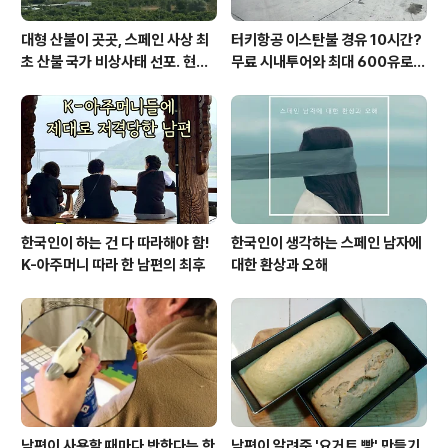
대형 산불이 곳곳, 스페인 사상 최
터키항공 이스탄불 경유 10시간?
초 산불 국가 비상사태 선포. 현지
무료 시내투어와 최대 600유로
에서...
보상까지!
한국인이 하는 건 다 따라해야 함!
한국인이 생각하는 스페인 남자에
K-아주머니 따라 한 남편의 최후
대한 환상과 오해
남편이 사용할 때마다 반한다는 한
남편이 알려준 '요거트 빵' 만들기,