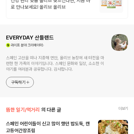
건강 관리 맞춤 올리브 찾으신다면, 지금 바
로 만나보세요! 올리브 올리브
로그 정보
EVERYDAY 산들랜드
(새창열림)
라이프
분야 크리에이터
스페인 고산을 떠나 지중해 연안, 올리브 농장에 새 터전을 마
련한 한 가족의 이야기입니다. 스페인 문화와 일상, 소소한 이
야기를 여러분과 공유합니다. 감사합니다.
구독하기
더보기
뜸한 일기/먹거리
의 다른 글
스페인 어린이들이 신고 많이 했던 밥도둑, 캔
고등어간장조림
글 내용