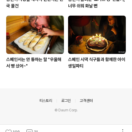
국 물건
너무 쉬워 화날 뻔
스페인서는 안 통하는 말 "우울해
스페인 시댁 식구들과 함께한 아이
서 빵 샀어~"
생일파티
의안내
티스토리
로그인
고객센터
© Daum Corp.