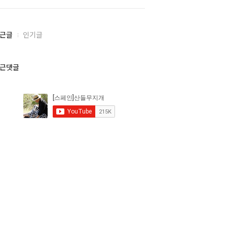
근글
인기글
근댓글