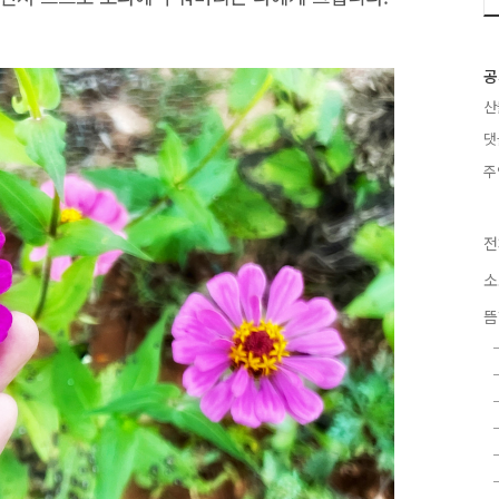
공
산
댓
주
전
소
뜸