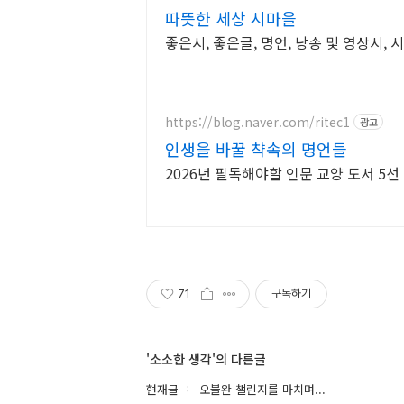
따뜻한 세상 시마을
좋은시, 좋은글, 명언, 낭송 및 영상시, 
https://blog.naver.com/ritec1
광고
인생을 바꿀 챡속의 명언들
2026년 필독해야할 인문 교양 도서 5선
71
구독하기
'소소한 생각'의 다른글
현재글
오블완 챌린지를 마치며...