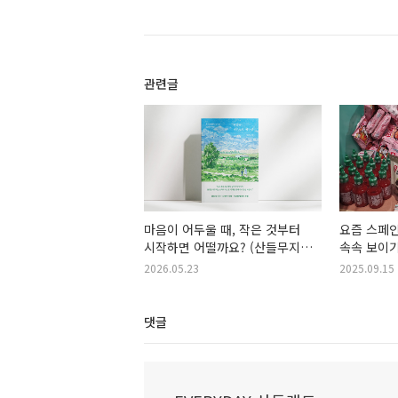
관련글
마음이 어두울 때, 작은 것부터
요즘 스페인
시작하면 어떨까요? (산들무지개
속속 보이기
책 소개)
2026.05.23
2025.09.15
댓글