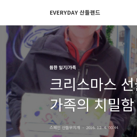
EVERYDAY 산들랜드
뜸한 일기/가족
크리스마스 선
가족의 치밀함
스페인 산들무지개
2016. 12. 4. 00:44