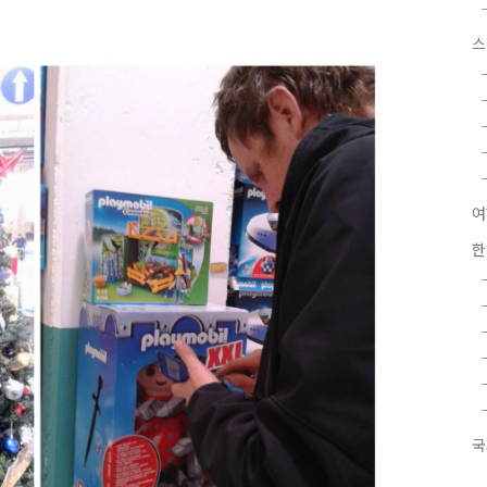
스
여
한
국