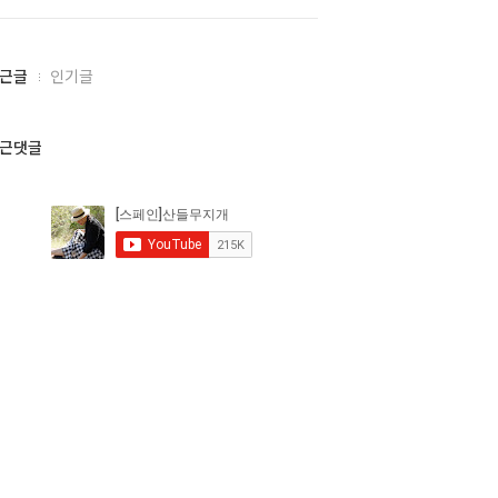
근글
인기글
근댓글