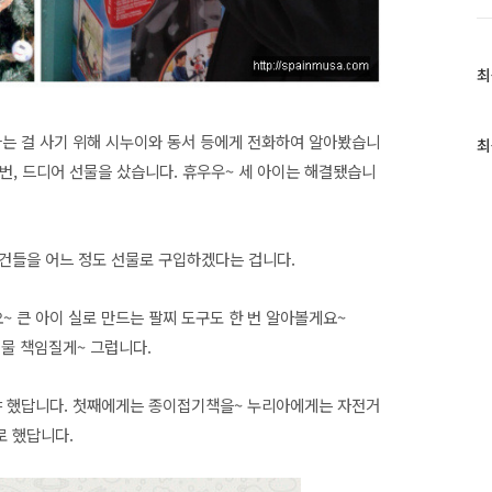
최
최
근
글
과
하는 걸 사기 위해 시누이와 동서 등에게 전화하여 알아봤습니
최
인
러 번, 드디어 선물을 샀습니다. 휴우우~ 세 아이는 해결됐습니
기
글
건들을 어느 정도 선물로 구입하겠다는 겁니다.
~ 큰 아이 실로 만드는 팔찌 도구도 한 번 알아볼게요~
선물 책임질게~ 그럽니다.
야 했답니다. 첫째에게는 종이접기책을~ 누리아에게는 자전거
로 했답니다.