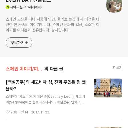
(새창열림)
라이프
분야 크리에이터
스페인 고산을 떠나 지중해 연안, 올리브 농장에 새 터전을 마
련한 한 가족의 이야기입니다. 스페인 문화와 일상, 소소한 이
야기를 여러분과 공유합니다. 감사합니다.
구독하기
더보기
스페인 이야기/여행, 여가
의 다른 글
[백설공주]의 세고비아 성, 진짜 주인은 뭘 했
을까?
글 내용
스페인의 카스티야 이 레온 주(Castilla y León), 세고비
아(Segovia)에는 월트디즈니사의 [백설공주] 만화의 배
경이 된 멋진 성 하나가 있습니다. 어떤 이들은 이 성이 [신
230
14
2017. 11. 22.
데렐라]의 배경에도 영향을 끼쳤다고도 하는데요, 실제로
가본 세고비아 성은 우리가 착각할 정도로 기묘한 장소에
마치 동화에나 나올 법한 모습으로 상상의 세계를 자극하