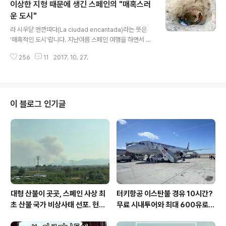
이상한 지형 때문에 생긴 스페인의 "매혹스러
고 있었습니다. 한눈에 보는 그 모습은 정말 아름다웠습니
다. 세고비아 성을 스페인에서는 '알카사르 데 세고비아(Al
운 도시"
글 내용
cázar de Segovia)'라고 부릅니다. 우리나라 사람들은
​라 시우닫 엔깐따다(La ciudad encantada)라는 뜻은
'세고비아의 알카사르 성'이라고 오역하여 말하는데 사실
'매혹적인 도시'랍니다. 지난여름 스페인 여행을 하면서 이
'알카사르(alcázar)'라는 단어는 아랍어 기원으로 성, 왕
런 매혹적인 도시가 있다고 하여 한번 찾아가 봤습니다. 그
궁, 성관(城館), 성곽 등으로 쓰입니다. 보통 성벽에 둘러
256
11
2017. 10. 27.
런데 사람, 집, 건물, 극장, 마트, 공원이 없는~ 그런 도시랍
싸..
니다. 사람이 전혀 살지 않는 도시! 하지만, 스페인 사람들
은 이곳을 매혹스러운 도시라고 칭합니다. ​스페인 쿠엔카
혹은 꾸엔까(Cuenca)에 있는 자연적 지형으로 만들어진
아주 신기한 곳으로 스페인에서도 국가적 관심으로 지정된
이 블로그 인기글
자연 상태 보호지역이랍니다. 주소: Carretera CM-210
4, Km 19, 16146 Valdecabras, Cuenca ​저는 스페인
꾸엔까가 고산에 허허벌판만 있을 줄 알았는데, 전혀~ 전
혀~ 그렇지 않았습니다. 이곳은 상상..
대형 산불이 곳곳, 스페인 사상 최
터키항공 이스탄불 경유 10시간?
초 산불 국가 비상사태 선포. 현지
무료 시내투어와 최대 600유로
에서...
보상까지!