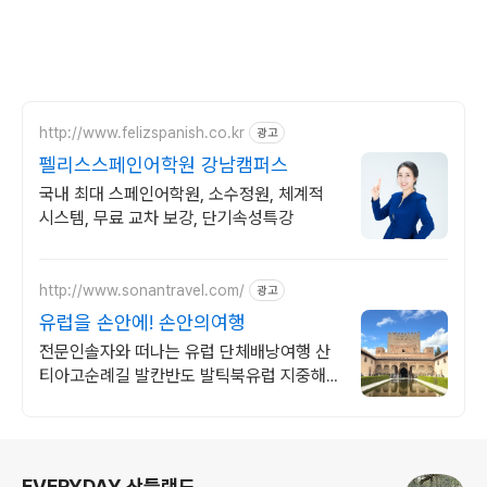
http://www.felizspanish.co.kr
광고
펠리스스페인어학원 강남캠퍼스
국내 최대 스페인어학원, 소수정원, 체계적
시스템, 무료 교차 보강, 단기속성특강
http://www.sonantravel.com/
광고
유럽을 손안에! 손안의여행
전문인솔자와 떠나는 유럽 단체배낭여행 산
티아고순례길 발칸반도 발틱북유럽 지중해
여행 유럽을 손안에! 발칸반도 북유럽 지중해
남부유럽 동유럽 세미팩제공
로그 정보
EVERYDAY 산들랜드