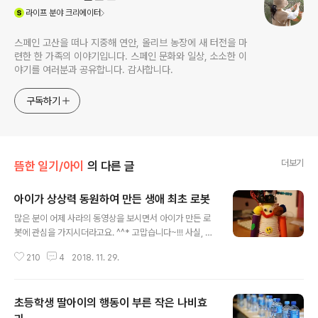
(새창열림)
라이프
분야 크리에이터
스페인 고산을 떠나 지중해 연안, 올리브 농장에 새 터전을 마
련한 한 가족의 이야기입니다. 스페인 문화와 일상, 소소한 이
야기를 여러분과 공유합니다. 감사합니다.
구독하기
더보기
뜸한 일기/아이
의 다른 글
아이가 상상력 동원하여 만든 생애 최초 로봇
글 내용
많은 분이 어제 사라의 동영상을 보시면서 아이가 만든 로
봇에 관심을 가지시더라고요. ^^* 고맙습니다~!!! 사실, 학
교에서 로봇을 만드는 게 아니라, 학교 수업 후 과외활동으
210
4
2018. 11. 29.
로 올해 새로 시작된 로봇 예술 교실에 참여하게 되었답니
다. 물론, 이 교실도 우리 마을 부모가 모여 하는 활동으로
어느 정도 지식이 있는 사람들이 모여 아이들에게 쉬운 것
초등학생 딸아이의 행동이 부른 작은 나비효
부터 가르쳐주는 로봇 교실이랍니다. 그나마 다행인 게 해
발 1,200m 우리 마을 근처의 프로그래밍을 전문으로 하는