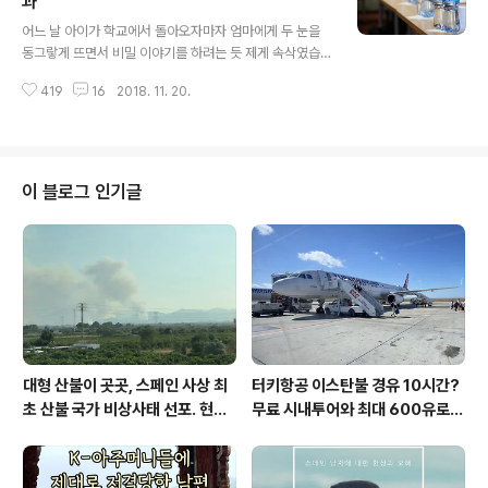
과
글 내용
대학교 교수가 오셔서 재능기부를 하므로 믿고 기대할 수
어느 날 아이가 학교에서 돌아오자마자 엄마에게 두 눈을
가 있었답니다. 처음 세 아이가 교실에 가서 지루하다며 불
동그랗게 뜨면서 비밀 이야기를 하려는 듯 제게 속삭였습
만 불평이었죠. 도대체 뭐가 뭔지 잘 모르겠다고 말입니다.
니다. "엄마! 우리 급식 시간에 나오는 물은 플라스틱병에
하지만, 모든 것은 천천히 이루어진다고 아무 쓸모 없을 것
419
16
2018. 11. 20.
든 미네랄워터야. 작은 플라스틱병에 물이 나오는데 한 사
같은 물건이 드디어 ..
람이 한 개씩 가져가 마셔." 처음에는 그게 어째서? 소리가
나왔지요. 아니면, 학교 식당에서 위생 차원에서 아이들에
게 개인 물병을 주는가 싶었습니다. "아마도 위생 차원에서
한 사람당 한 개씩 마시게 하는 것 같은데?" 이렇게 아이에
이 블로그 인기글
게 말해줬습니다. 우리가 사는 스페인에서도 급식을 책임
지는 회사에서 이런 방침을 고수하는 듯했습니다. 아무래
도 아이들 위생이 최고이니 말이지요. 그런데 초등학교 3
학년생인 아이가 무척이나 망설이는 듯 이렇게 이야기를
하더라고요. "우리의 위생도 중요하지만..
대형 산불이 곳곳, 스페인 사상 최
터키항공 이스탄불 경유 10시간?
초 산불 국가 비상사태 선포. 현지
무료 시내투어와 최대 600유로
에서...
보상까지!