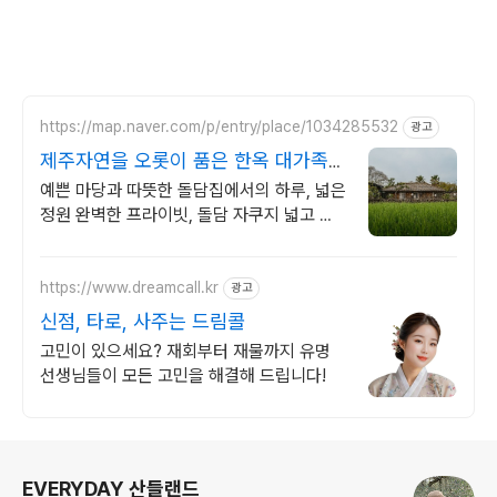
https://map.naver.com/p/entry/place/1034285532
광고
제주자연을 오롯이 품은 한옥 대가족형
감성돌집 8인까지
예쁜 마당과 따뜻한 돌담집에서의 하루, 넓은
정원 완벽한 프라이빗, 돌담 자쿠지 넓고 탁
트인 평상 뷰, 감성주점 스타일 별도 전용 다
이닝공간, 침실3, 욕실2,
https://www.dreamcall.kr
광고
신점, 타로, 사주는 드림콜
고민이 있으세요? 재회부터 재물까지 유명
선생님들이 모든 고민을 해결해 드립니다!
로그 정보
EVERYDAY 산들랜드