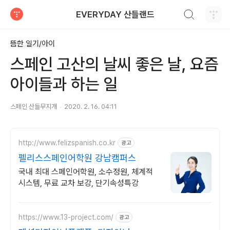
검색하기
EVERYDAY 산들랜드
티스토리
뜸한 일기/아이
스페인 고산의 날씨 좋은 날, 요즘
아이들과 하는 일
스페인 산들무지개
2020. 2. 16. 04:11
http://www.felizspanish.co.kr
광고
펠리스스페인어학원 강남캠퍼스
국내 최대 스페인어학원, 소수정원, 체계적
시스템, 무료 교차 보강, 단기속성특강
https://www.13-project.com/
광고