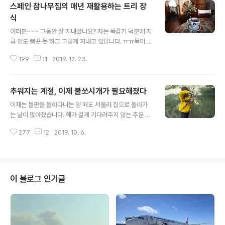
스페인 참나무집의 매년 재활용하는 트리 장
식
글 내용
여러분~~~ 그동안 잘 지내셨나요? 저는 목감기 덕분에 지
금 입도 뻥끗 못 하고 그렇게 지내고 있답니다. ㅠㅠ목이 너
무 아파서 말을 하지 못할 정도랍니다. 이렇게 심하게 목감
199
11
2019. 12. 23.
기 걸린 적은 출산 후에 처음인 것 같아요. 점점 면역력이
떨어지는 요즘인가요? 운동도 좀 열심히 하고, 정성껏 건강
에 신경 써야겠어요. 여러분들도 부디 건강 유의하시면서
추워지는 계절, 이제 불쏘시개가 필요해졌다
지내세요~~~!!! 해발 1,200m 스페인 고산의 [참나무집]
글 내용
우리 가족은 요즘 크리스마스 분위기에 휩싸였습니다. 지
이제는 들판을 돌아다니는 양 떼도 서둘러 집으로 돌아가
난번 포스팅과 마찬가지로...... 요즘 아이들이 한 일은 크리
는 날이 많아졌습니다. 해가 길게 기다려주지 않는 추운 계
스마스트리 장식이었답니다. ^^ 산똘님이 아침에 참나무
절이 다가오기 때문이지요. 해 떨어지기 전에 저 산을 넘어
가지를 쓱싹쓱싹 톱으로 잘라 왔답니다. 우리가 사는 농가
277
12
2019. 10. 6.
동물도 자기 보금자리로 돌아갑니다. "메에에에~~~" 무리
는 참나무 천지라 소나무가 없답니다. 하지만, 참나무도 예
지어 메에에에 울며, 넘어야 할 산이 아직도 남았다며 저녁
쁘니까...... ..
햇살을 등에 지고 서둘러 돌아갑니다. 이제 이 햇살 받으며
돌아다닐 날이 많지 않다는 걸 아는 듯...... 서두릅니다. 해
발 1,200m 스페인의 고산평야도 갑작스럽게 추워졌습니
이 블로그 인기글
다. 볼일 보러 도시 나갔다가 아직도 여름 날씨를 유지하는
아랫동네에 적응 못 하여 깜짝 놀랐습니다. 다시 고산으로
돌아오면 심하게 변하는 온도 차이로 역시 세상 밖이구나
싶었답니다. 아니면 우리가 너무 다른 세계에 사는 것인가