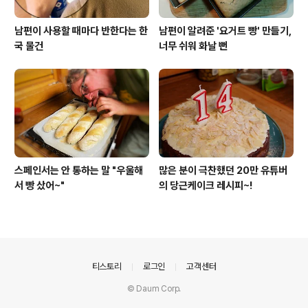
남편이 사용할 때마다 반한다는 한
남편이 알려준 '요거트 빵' 만들기,
국 물건
너무 쉬워 화날 뻔
스페인서는 안 통하는 말 "우울해
많은 분이 극찬했던 20만 유튜버
서 빵 샀어~"
의 당근케이크 레시피~!
의안내
티스토리
로그인
고객센터
© Daum Corp.