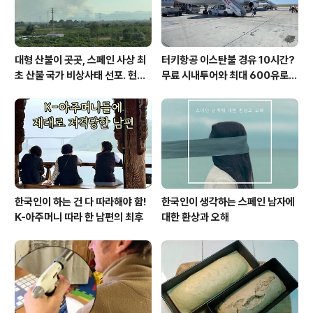
싶기도 하고.....
대형 산불이 곳곳, 스페인 사상 최
터키항공 이스탄불 경유 10시간?
초 산불 국가 비상사태 선포. 현지
무료 시내투어와 최대 600유로
에서...
보상까지!
한국인이 하는 건 다 따라해야 함!
한국인이 생각하는 스페인 남자에
K-아주머니 따라 한 남편의 최후
대한 환상과 오해