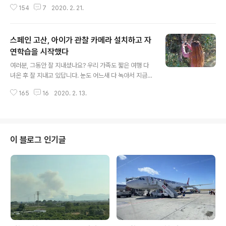
로 빨리 지나갔다는 거겠죠.....^^스페인, 제가 사는 곳의 2
154
7
2020. 2. 21.
월은 날씨가 따뜻합니다. 아랫마을에는 한국의 매화와 비
슷한 아몬드나무꽃이 한창 피었고요. 해발 1,200m 스페인
고산은 봄이 온 듯하면서도 매년 폭설이 4월에 내리니 이
스페인 고산, 아이가 관찰 카메라 설치하고 자
런 기운에 속으면 안 된답니다. 주말에는 자연공원에서 근
무하는 아빠를 보기 위해 우리 네 모녀는 가끔 자연공원에
연학습을 시작했다
글 내용
들른답니다. 아빠 덕분에 강제 산책도 하고, 산행도 하는 느
여러분, 그동안 잘 지내셨나요? 우리 가족도 짧은 여행 다
낌이지만, 항상 자연에 나가면 기분이 좋아지는 건 사실이
녀온 후 잘 지내고 있답니다. 눈도 어느새 다 녹아서 지금은
지요. 페냐골로사(Penyagolosa) 자연공원에 방문하면
음지에 가야만 볼 수 있답니다. 해발 1,200m 스페인 고산
제일 먼저 볼 수 있는 게 산 조안 데 페냐골로사(San Joan
165
16
2020. 2. 13.
에서는 해마다 눈을 볼 수 있는데요, 이번에도 엄청난 폭설
de ..
로 설해목이 많았답니다. 여행 가 있는 사이에도 눈이 쌓여
나무의 가지가 꺾이면 또 어떡하나 걱정했는데요...아니나
다를까, 집에 와서 보니 많은 나무가 부러져 안타까웠답니
다. 그런데 싹이 터서 막 나오는 우리 집 화분의 새싹은 쌓
이 블로그 인기글
인 눈에도 불구하고 꿋꿋이 잘 견디며 싹을 올리고 있더라
고요. 저는 얼어서 죽을 줄 알았는데 아니었습니다. 눈의 무
게에 짓눌러 그렇게 죽을 줄 알았는데 아니었답니다. 오히
려 작은 싹은 눈을 뚫고 나오는 힘이 있더라고요. 그렇게 눈
이 녹자, 화분의..