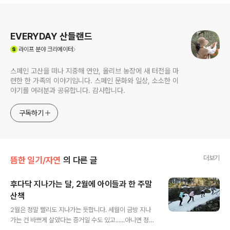
로그 정보
EVERYDAY 산들랜드
(새창열림)
라이프
분야 크리에이터
스페인 고산을 떠나 지중해 연안, 올리브 농장에 새 터전을 마
련한 한 가족의 이야기입니다. 스페인 문화와 일상, 소소한 이
야기를 여러분과 공유합니다. 감사합니다.
구독하기
더보기
뜸한 일기/자연
의 다른 글
후다닥 지나가는 달, 2월에 아이들과 한 주말
산책
글 내용
2월은 정말 빨리도 지나가는 듯합니다. 세월이 금방 지나
가는 건 바쁘게 살았다는 증거일 수도 있고......아니면 정말