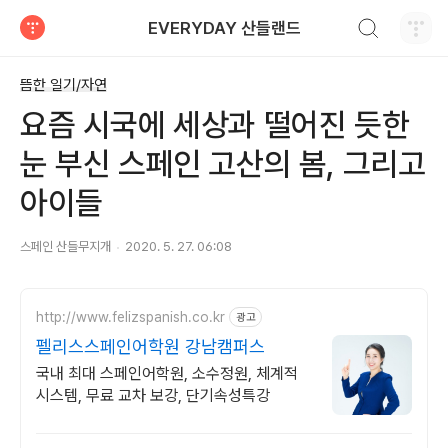
검색하기
EVERYDAY 산들랜드
티스토리
뜸한 일기/자연
요즘 시국에 세상과 떨어진 듯한
눈 부신 스페인 고산의 봄, 그리고
아이들
스페인 산들무지개
2020. 5. 27. 06:08
http://www.felizspanish.co.kr
광고
펠리스스페인어학원 강남캠퍼스
국내 최대 스페인어학원, 소수정원, 체계적
시스템, 무료 교차 보강, 단기속성특강