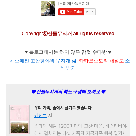
C
opyright
ⓒ산들무지개 all rights reserved
♥ 블로그에서는 하지 않은 맘껏 수다방 ♥
☞ 스페인 고산평야의 무지개 삶,
카카오
스토리 채널로
소
식 받기
♥ 산들무지개의 책도 구경해 보세요 ♥
우리 가족, 숲에서 살기로 했습니다
김산들
저
스페인 해발 1200미터의 고산 마을, 비스타베야
에서 펼쳐지는 다섯 가족의 자급자족 행복 일기세