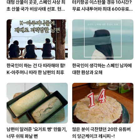
대형 산불이 곳곳, 스페인 사상 최
터키항공 이스탄불 경유 10시간?
초 산불 국가 비상사태 선포. 현지
무료 시내투어와 최대 600유로
에서...
보상까지!
한국인이 하는 건 다 따라해야 함!
한국인이 생각하는 스페인 남자에
K-아주머니 따라 한 남편의 최후
대한 환상과 오해
남편이 알려준 '요거트 빵' 만들기,
많은 분이 극찬했던 20만 유튜버
너무 쉬워 화날 뻔
의 당근케이크 레시피~!