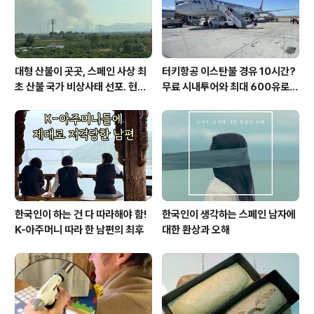
남편이 ..
대형 산불이 곳곳, 스페인 사상 최
터키항공 이스탄불 경유 10시간?
초 산불 국가 비상사태 선포. 현지
무료 시내투어와 최대 600유로
에서...
보상까지!
한국인이 하는 건 다 따라해야 함!
한국인이 생각하는 스페인 남자에
K-아주머니 따라 한 남편의 최후
대한 환상과 오해