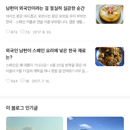
남편이 외국인이라는 걸 절실히 실감한 순간
글 내용
아시는 분은 아시겠고, 모르시는 분은 모르실 우리 부부는
한국 - 스페인 커플로 연을 이룬 부부랍니다. 결혼 생활은
강산이 변하고도 남을 세월을 같이 했고요, (아~~~놔~~~
876
76
2017. 8. 26.
나이 많다는 것을 은연중 표현하는 건가요? ^^; 아~~ 땀 나
온다...... 사실 마음은 20대 중반 청춘에 머물러 있는 아주
솨아아아라 있는 사람들입니다. ^^*) 같이 이 세월을 지내
외국인 남편이 스페인 요리에 넣은 한국 재료
다 보니, 저는 이 스페인 사람인 남편이 전혀 외국인이라는
느낌을 받지 않았답니다. 뭐 생긴 게 조금(?) 다를 뿐 살다
는?
글 내용
보니, 마치 한국인처럼 친숙하고 정다운 게 그냥 무의식적
스페인은 왜 여름이 기냐고요~ 6월 20일 방학을 맞은 아
으로 국적을 가리지 않게 되었지요. 그것 보면 참 신기합니
이들이 9월 11일에 개학을 하니 정말 알 만하죠? 너무 길어
다. 자라온 환경과 문화, 나라가 다른데도 이렇게 잘 지내는
요~ ㅜㅜ 대신 겨울 방학이 없으므로 뭐 이 정도야 잘 참을
걸 보니 역시, 인간 마음 깊숙한 곳에는 국경이 없는..
564
18
2017. 7. 16.
수는 있지만, 그래도 아이들이 커가면서 활동력과 호기심
이 더 많아지니 부모가 옆에서 도와주고 같이 해줄 일이 참
많은 것도 사실이랍니다. ^^; 그래서 엄마도 아이들과 같은
동심으로 같이 놀아줘야 할 일이 많아 한편으로는 즐겁기
도 하고, 한편으로는 해야 할 일 때문에 부담도 되고 그렇습
이 블로그 인기글
니다. 오늘도 그랬습니다. 물을 별로 좋아하지 않은 산또르
님 덕분에 제가 아이들을 데리고 수영장에 가게 되었습니
다. 그래, 남편. 아이들은 내가 데리고 가겠다, 수영장에! 대
신, 남편. 네가 해라, 점심은! 물을 피해 좋다는 얼굴을 하던