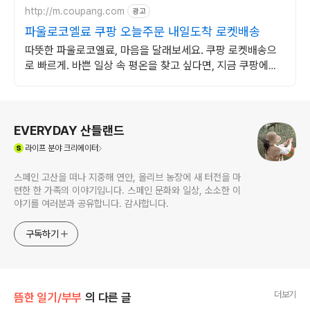
http://m.coupang.com
광고
파울로코엘료 쿠팡 오늘주문 내일도착 로켓배송
따뜻한 파울로코엘료, 마음을 달래보세요. 쿠팡 로켓배송으
로 빠르게. 바쁜 일상 속 평온을 찾고 싶다면, 지금 쿠팡에서
위로를 선물하세요.
로그 정보
EVERYDAY 산들랜드
(새창열림)
라이프
분야 크리에이터
스페인 고산을 떠나 지중해 연안, 올리브 농장에 새 터전을 마
련한 한 가족의 이야기입니다. 스페인 문화와 일상, 소소한 이
야기를 여러분과 공유합니다. 감사합니다.
구독하기
더보기
뜸한 일기/부부
의 다른 글