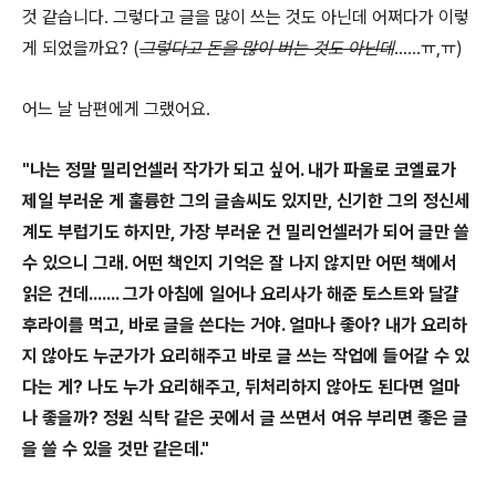
것 같습니다. 그렇다고 글을 많이 쓰는 것도 아닌데 어쩌다가 이렇
게 되었을까요? (
그렇다고 돈을 많이 버는 것도 아닌데
......ㅠ,ㅠ)
어느 날 남편에게 그랬어요.
"나는 정말 밀리언셀
러 작가가 되고 싶어. 내가 파울로 코엘료가
제일 부러운 게 훌륭한 그의 글솜씨도 있지만, 신기한 그의 정신세
계도 부럽기도 하지만, 가장 부러운 건 밀리언셀러
가 되어 글만 쓸
수 있으
니 그래. 어떤 책인지 기억은 잘 나지 않지만 어떤 책에서
읽은 건데.......
그가 아침에 일어나 요리사가 해준 토스트와 달걀
후라이를 먹고,
바로 글을 쓴다는 거야. 얼마나 좋아? 내가 요리하
지 않아도 누군가가 요리해주고 바로 글 쓰는 작업에 들어갈 수 있
다는 게
? 나도 누가 요리해주고,
뒤처리하지 않아도 된다면 얼마
나 좋을까?
정원 식탁 같은 곳에서 글 쓰면서 여유 부리면
좋은 글
을 쓸 수 있을 것만 같은데
."