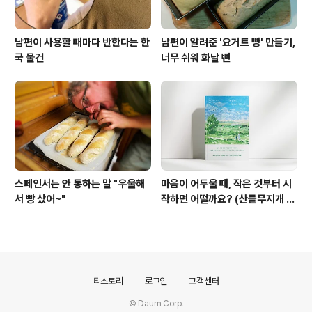
남편이 사용할 때마다 반한다는 한
남편이 알려준 '요거트 빵' 만들기,
국 물건
너무 쉬워 화날 뻔
스페인서는 안 통하는 말 "우울해
마음이 어두울 때, 작은 것부터 시
서 빵 샀어~"
작하면 어떨까요? (산들무지개 책
소개)
의안내
티스토리
로그인
고객센터
© Daum Corp.