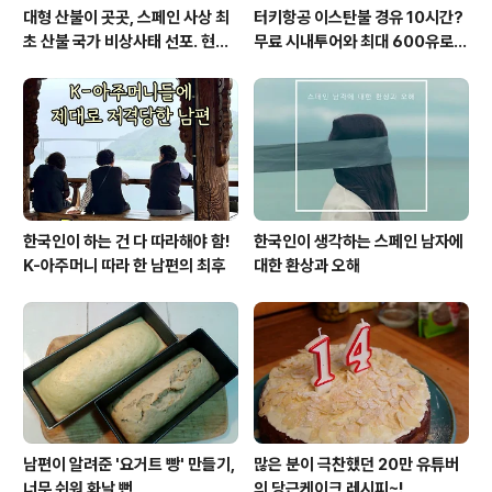
대형 산불이 곳곳, 스페인 사상 최
터키항공 이스탄불 경유 10시간?
초 산불 국가 비상사태 선포. 현지
무료 시내투어와 최대 600유로
에서...
보상까지!
한국인이 하는 건 다 따라해야 함!
한국인이 생각하는 스페인 남자에
K-아주머니 따라 한 남편의 최후
대한 환상과 오해
남편이 알려준 '요거트 빵' 만들기,
많은 분이 극찬했던 20만 유튜버
너무 쉬워 화날 뻔
의 당근케이크 레시피~!