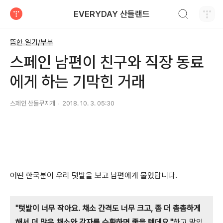
검색하기
EVERYDAY 산들랜드
티스토리
뜸한 일기/부부
스페인 남편이 친구와 직장 동료
에게 하는 기막힌 거래
스페인 산들무지개
2018. 10. 3. 05:30
어떤 한국분이 우리 텃밭을 보고 남편에게 물었답니다.
"텃밭이 너무 작아요. 채소 간격도 너무 크고, 좀 더 촘촘하게
해서 더 많은 채소와 감자를 수확하면 좋을 텐데요."
하고 말입