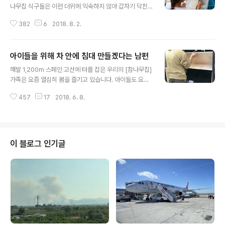
나무집 식구들은 이런 더위에 익숙하지 않아 갑자기 닥친
스페인 남부의 더위에 깜짝 놀랐답니다. 어디에서 불어오
382
6
2018. 8. 2.
는지 모를 뜨겁고도 거센 바람 덕분에 오늘은 온종일 캠프
장에서 시간을 보냈답니다. 캠프장에는 나무가 울창하게
우거져 그나마 그늘이 있어 참을 만했고, 수영장이 있어서
아이들을 위해 차 안에 침대 만들겠다는 남편
아이들이 지루하지 않아 다행이었답니다. 하지만 아쉽게도
글 내용
내일 이 캠프장을 떠난답니다. 그렇다고 당장 집으로 돌아
해발 1,200m 스페인 고산에 터를 잡은 우리의 [참나무집]
가는 것은 아니지요. 철새가 지나가는 마을에 가기로 했답
가족은 요즘 열심히 봄을 즐기고 있습니다. 아이들도 요즘
니다. 지난겨울 첫째가 할머니, 할아버지와 함께 다녀온 고
은 오전반만 해서 금방 집에 와 오후를 보낸답니다. 물론,
장으로 가기로 했습니다. 아이에게는 비밀로 했는데, 내일
457
17
2018. 6. 8.
아이들과 같이 놀아줘야 하는 건 다 부모의 몫이지요. 그런
그곳에 도착하면 깜짝 놀라겠죠? 게다가 아이가 전에 묵었
데 우리의 산똘님은 요즘 꽤 큰(?) 고민에 빠져 있습니다.
던 호텔까지 예약했으니 벌써 설레어옵니다..
무급 휴가 3개월 내고 싶다고 회사에 신청까지 한 상태인
데...... 회사에서 허락을 해주지 않았습니다. 아이들과 3개
월 장기 여행을 하고 싶다는 게 이 사람의 소망이었거든요.
이 블로그 인기글
한국과 아시아를 돌면서 여행을 하는 게 우리의 작은 꿈이
었는데...... 한국에서는 자전거로 다섯 식구가 한반도 여행
을 하면 어떨까, 정보까지 찾아봤는데 말이지요. 그런데 이
계획은 다른 때에 생각해봐야 할 것 같습니다. 그래서 또 다
른 고..