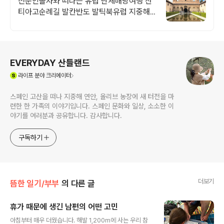
전문인솔자와 떠나는 유럽 단체배낭여행 산
티아고순례길 발칸반도 발틱북유럽 지중해
여행 유럽을 손안에! 발칸반도 북유럽 지중해
남부유럽 동유럽 세미팩제공
로그 정보
EVERYDAY 산들랜드
(새창열림)
라이프
분야 크리에이터
스페인 고산을 떠나 지중해 연안, 올리브 농장에 새 터전을 마
련한 한 가족의 이야기입니다. 스페인 문화와 일상, 소소한 이
야기를 여러분과 공유합니다. 감사합니다.
구독하기
더보기
뜸한 일기/부부
의 다른 글
휴가 때문에 생긴 남편의 어떤 고민
글 내용
​아침부터 매우 더웠습니다. 해발 1,200m에 사는 우리 참