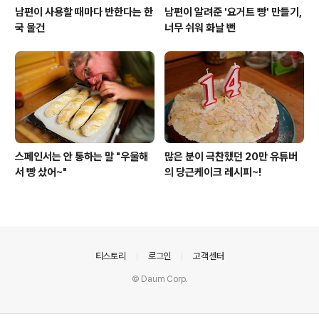
남편이 사용할 때마다 반한다는 한
남편이 알려준 '요거트 빵' 만들기,
국 물건
너무 쉬워 화날 뻔
스페인서는 안 통하는 말 "우울해
많은 분이 극찬했던 20만 유튜버
서 빵 샀어~"
의 당근케이크 레시피~!
의안내
티스토리
로그인
고객센터
© Daum Corp.