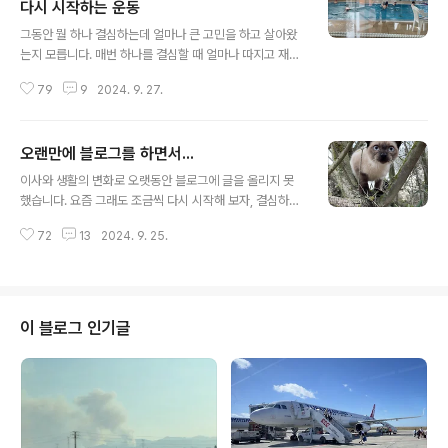
다시 시작하는 운동
글 내용
그동안 뭘 하나 결심하는데 얼마나 큰 고민을 하고 살아왔
는지 모릅니다. 매번 하나를 결심할 때 얼마나 따지고 재는
지... 얼마나 용기가 나지 않았는지... 얼마나 망설이는 부분
79
9
2024. 9. 27.
이 많았는지 모릅니다. 제삼자의 눈으로 보면 별 것 아닌 것
가지고 쓸데없이 고민만 많습니다. 그게 이 글쓴이입니다.
그런데 나이가 들면서 좀 더 수월해져 쉽게 결정 내리고 결
오랜만에 블로그를 하면서...
심하는 부분들도 많아졌습니다. 하지만, 제가 너무 오래 고
글 내용
산에서 살아 그런지, 이사 오고 난 후 세상 밖으로 나가는
이사와 생활의 변화로 오랫동안 블로그에 글을 올리지 못
일이 예전처럼 쉽지 않았습니다. 남편이 옆에 동행해 줘야
했습니다. 요즘 그래도 조금씩 다시 시작해 보자, 결심하면
나가는 것은 아닌지, 너무 의존적이 돼 가는 건 아닌지... 걱
서 천천히 생활의 루틴이 될 수 있도록 글과 사진을 올리고
정이 앞섭니다. 이사 온 곳은 한 번도 살아본 적이 없는 곳
72
13
2024. 9. 25.
있지요. 매일매일은 아니지만, 그래도 3,4일에 한 번씩 글
이라 스스로 모험하고, 살피며 내 것으로 만들어야 하는
을 올리고 있는데요, 느낌은 다시 활력을 찾은 것 같아요!
데... 괜히..
좋습니다. 마치 휴학하고 다시 학교에 나왔을 때의 그 분주
함과 새로운 마음가짐이 내 안에서 느껴지는 것처럼요!
😆 오랜만에 다시 블로그를 시작하니 티스토리의 인터페
이 블로그 인기글
이스나 기능이 좀 변했더라고요. 트렌드도 많이 변했고, 요
즘은 여행, 맛집과 카페 등의 정보가 대부분 트렌드로 이어
지는 듯해요. 아마도 코로나 이후의 사람들 관심사도 많이
변했다고 느껴지기도 하고요. 순전히 개인적인 느낌입니
다. 예전만큼 일상 블로그인 제 블로..