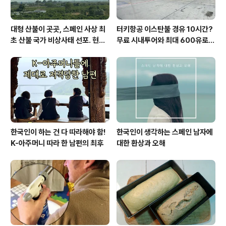
대형 산불이 곳곳, 스페인 사상 최
터키항공 이스탄불 경유 10시간?
초 산불 국가 비상사태 선포. 현지
무료 시내투어와 최대 600유로
에서...
보상까지!
한국인이 하는 건 다 따라해야 함!
한국인이 생각하는 스페인 남자에
K-아주머니 따라 한 남편의 최후
대한 환상과 오해