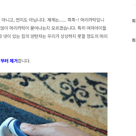
니고, 먼지도 아닙니다. 제게는...... 흑흑~! 머리카락입니
최
최
근
렇게 많이 머리카락이 묻어나는지 모르겠습니다. 특히 여자아이들
글
자 넷이 있는 집의 양탄자는 우리가 상상하지 못할 정도의 머리
과
최
인
기
글
락부터 제거
합니다.