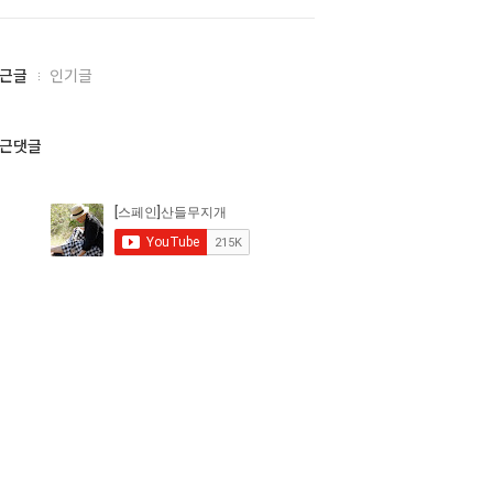
근글
인기글
근댓글