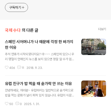
구독하기
더보기
국제 수다
의 다른 글
스페인 시어머니가 나 때문에 걱정 한 바가지
한 이유
글 내용
추석 연휴가 시작되었다지요? 아~~~ 스페인에 있으니 우
리 명절이 언제인지 뉴스를 보지 않으면 정말 알 수가 없네
요. ㅠㅠ 한국이 명절이라니 괜히 마음이 울적해지는 요즘
406
11
2018. 9. 23.
입니다. 한국 사람으로 해외 계시는 분들은 이런 기분 다들
이해하실 거예요. 하지만, 괜찮습니다! 이제까지 명절 보내
지 못하고 살아온 해가 몇 년인데...... 올해도 그렇게 지나가
유럽 친구가 밥 먹을 때 숟가락 안 쓰는 이유
리라~~~ 싶습니다. 요즘 우리 가족은 해발 1,200m 고산
글 내용
에서 주말마다 도시로 내려간답니다. 자꾸 일이 생겨 어쩔
안녕하세요, 여러분~ 유럽에서는 일반적으로 숟가락으로
수 없이 가게 되었는데요, 갈 때마다 그래도 시부모님께서
밥을 먹는 문화가 널리 퍼져 있지 않습니다. 유럽의 식문화
따뜻하게 맞아주셔서 정말 편안하고 좋답니다. ^^* 오랜만
는 전통적으로 포크와 나이프를 사용하는 데 초점이 맞춰
에 도시에 가면 또 색다른 도시의 분위기가 참 큰 향수를 자
50
0
2025. 1. 31.
져 있으며, 밥을 주식으로 먹는 문화 자체가 아시아의 많은
아내기도 한답니다. 내가 이런 곳에서 살았었지~~~ 얼마
국가들처럼 일반적이지 않기 때문입니다. 물론 아시아에서