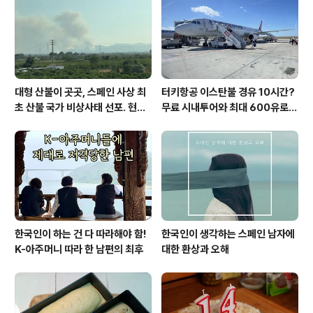
을 들고 영국군에 대항하여 싸운 이야기가 회자되고 있었
으니까요, 쿠크리는 현지 발음으로 거의 '꾸끄리'에 가까운
데 이 단검은 사실은 네팔의 상징이라 해도..
대형 산불이 곳곳, 스페인 사상 최
터키항공 이스탄불 경유 10시간?
초 산불 국가 비상사태 선포. 현지
무료 시내투어와 최대 600유로
에서...
보상까지!
한국인이 하는 건 다 따라해야 함!
한국인이 생각하는 스페인 남자에
K-아주머니 따라 한 남편의 최후
대한 환상과 오해