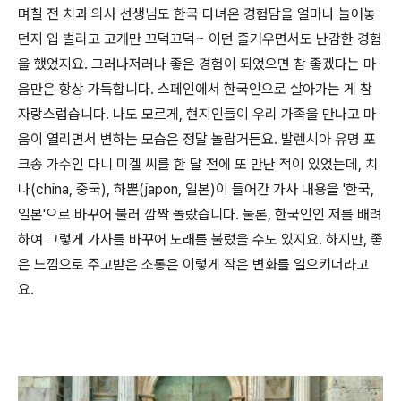
며칠 전 치과 의사 선생님도 한국 다녀온 경험담을 얼마나 늘어놓
던지 입 벌리고 고개만 끄덕끄덕~ 이
던 즐거우면서도 난감한 경험
을 했
었지요. 그러나저러나 좋은 경험이 되었으면 참 좋겠다는 마
음만은 항상 가득합니다. 스페인에서 한국인으로 살아가는 게 참
자랑스럽습니다. 나도 모르게
, 현지인들이 우리 가족을 만나고 마
음이 열리면서 변하는 모습은 정말 놀랍거든요. 발렌시아 유명 포
크송 가수인 다니 미겔 씨를 한 달 전에 또 만난 적이 있었는데,
치
나(china, 중국), 하뽄(japon, 일본
)이 들어간 가사 내용을
'
한국,
일본'으로 바꾸어 불러 깜짝 놀랐습니다. 물론, 한국인인 저를 배려
하여 그렇게 가사를 바꾸어 노래를 불렀을 수도 있
지요. 하지만, 좋
은 느낌으로 주고받은 소통은 이렇게 작은 변화를 일으키더라고
요.