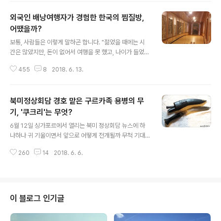
만이야~~~ 가..
도 밥을 숟가락으로 먹는 경우가 많이 없다고 해요. 한국에
외국인 배낭여행자가 경험한 한국의 찜질방,
서만 밥을 숟가락으로 먹는다고들 하네요. 유럽에서는 밥
이 주로 반찬의 한 부분으로 사용되거나 곁들인 음식으로
어땠을까?
글 내용
나오는 경우가 많습니다. 이탈리아의 리조토나 스페인의
보통, 사람들은 이렇게 말하곤 합니다. "젊었을 때에는 시
파에야 같은 요리는 밥이 주재료이지만, 포크로 먹는 것이
간은 많았지만, 돈이 없어서 여행을 못 했고, 나이가 들었을
보통입니다. (물론 특별한 경우에는 나무 숟가락으로 특별
때에는 돈은 많아졌지만, 시간이 없어서 여행을 못 하게 되
식 먹듯 파에야를 먹는 경우도 있습니다, 그게 예전부터 전
455
8
2018. 6. 13.
었네~"라고 말이지요. 뭐, 상황에 따라 이 상황은 바뀔 수
해오던 파에야 먹는 방식이었지요) 또한, ..
도 있지만, 제 주위에는 이런 말을 하는 사람들이 자주 있답
니다. 저도 젊었을 때 여행을 하고 싶어도 돈이 없어서 여행
북미정상회담 경호 맡은 구르카족 용병의 무
을 못 하던 때가 있었습니다. 하지만 이 악물고 돈을 벌어
배낭여행에 성공할 수 있었습니다. 세계여행을 하는 게 꿈
기, '쿠크리'는 무엇?
글 내용
이었거든요. 정말이지 배낭여행은 제 인생에서 가장 큰 터
6월 12일 싱가포르에서 열리는 북미 정상회담 뉴스에 하
닝 포인트가 아니었나 싶습니다. 그때만큼 낯선 것에 가슴
나하나 귀 기울이면서 앞으로 어떻게 전개될까 무척 기대
떨리던 시절은 다시 없을 것 같습니다. (설레며 떨리던 그
되는 요즘입니다. 하나하나가 조심스럽지 않은 상황이 없
마음 다시 느끼고 싶어도 잘 찾아와주지 않더라고요) 그때
260
14
2018. 6. 6.
습니다. 오늘 주요 뉴스에는 북미정상회담에서 경호를 맡
의 여행으로 제가 ..
게 되는 구르카족의 이야기가 나왔더라고요. 우와~! 제가
네팔을 아주 아주 좋아하기에 이 구르카족 용병의 경호가
색다르게 다가왔습니다. 네팔에 대해 전혀 알지 못하던 때
는 훌륭한 용병이 있다는 말에 솔직히 믿을 수 없었답니다.
이 블로그 인기글
하지만, 네팔에 머물면서 여행할 때 현지인이 말해준 이들
의 위상은 참으로 대단했습니다. 쿠크리(khukri)라는 단검