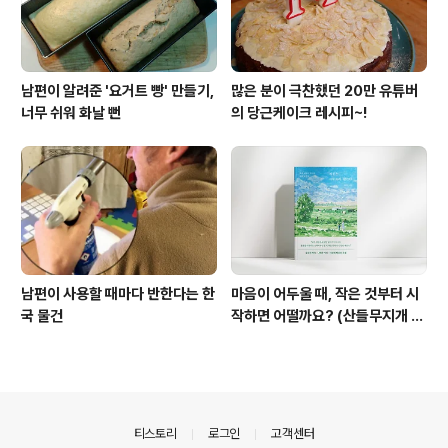
남편이 알려준 '요거트 빵' 만들기,
많은 분이 극찬했던 20만 유튜버
너무 쉬워 화날 뻔
의 당근케이크 레시피~!
남편이 사용할 때마다 반한다는 한
마음이 어두울 때, 작은 것부터 시
국 물건
작하면 어떨까요? (산들무지개 책
소개)
의안내
티스토리
로그인
고객센터