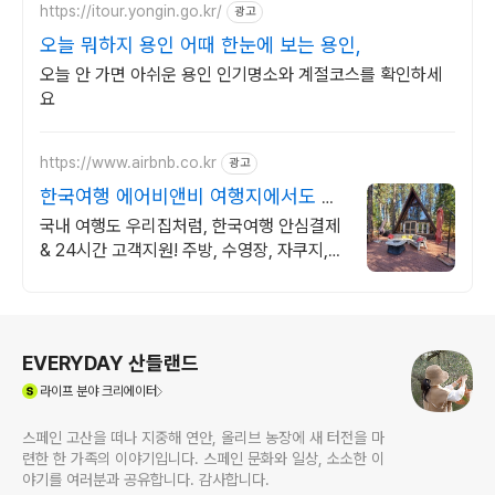
https://itour.yongin.go.kr/
광고
오늘 뭐하지 용인 어때 한눈에 보는 용인,
오늘 안 가면 아쉬운 용인 인기명소와 계절코스를 확인하세
요
https://www.airbnb.co.kr
광고
한국여행 에어비앤비 여행지에서도 우
리집처럼
국내 여행도 우리집처럼, 한국여행 안심결제
& 24시간 고객지원! 주방, 수영장, 자쿠지,
아기 침대. 필요한 모든 게 갖춰진 숙소를 예
약하세요.
로그 정보
EVERYDAY 산들랜드
(새창열림)
라이프
분야 크리에이터
스페인 고산을 떠나 지중해 연안, 올리브 농장에 새 터전을 마
련한 한 가족의 이야기입니다. 스페인 문화와 일상, 소소한 이
야기를 여러분과 공유합니다. 감사합니다.