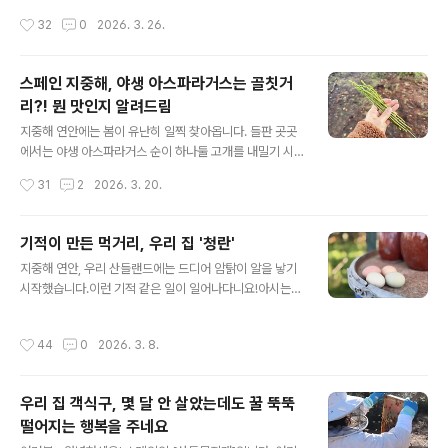
일락은 추운 겨울을 나야 꽃이 잘 핀다고 합니다. 이렇게 아
긴 게 조금 무섭나요? 😅요즘 우리 집 근처 들판에도이 꽃
작성시간
32
0
2026. 3. 26.
직은 작은 꽃..
의 꽃대가 하나둘씩 올라오기 시작합니다. 튤립처럼 봄만
되면 구근에서 싹이 나 가늘고 긴 잎을 뻗으면서 자랑하는
데요, 어떤 해는 꽃대가 나와 꽃이 피지만, 어떤 해는 꽃이
스페인 지중해, 야생 아스파라거스는 골칫거
피지 않고 잎만 길게 축 늘어져 자라기도 한답니다. 산책을
리?! 뭔 맛인지 알려드림
하다 보면돌 틈 사이에서도,마른 흙 위에서도조용히 꽃대
글 내용
를 밀어 올립니다. 이 식물의 이름이 뭐냐고요? 바로 아스
지중해 연안에는 봄이 유난히 일찍 찾아옵니다. 들판 곳곳
포델(Asphodelos)입니다. 하데스가 다스리는 지하세계
에서는 야생 아스파라거스 순이 하나둘 고개를 내밀기 시
에서만 핀다고 하는데여기 스페인 지중해 연안에서도피어
작하지요. 우리 가족은 이미 2월 중순부터 산책길에 이 순
작성시간
31
2
2026. 3. 20.
나고 있습니다. 스페인..
들을 꺾어 모으며 자연이 차려주는 식탁을 누리고 있습니
다. 드문드문 보이는 듯하다가도 어느새 한 움큼이 되어, 그
날의 반찬 하나가 뚝딱 마련됩니다. 이런 순간을 마주할 때
기적이 만든 먹거리, 우리 집 '청란'
마다, 이 계절이야말로 자연이 선물하는 작은 마법처럼 느
글 내용
지중해 연안, 우리 산들랜드에는 드디어 암탉이 알을 낳기
껴집니다.사실 이 야생 아스파라거스는 봄에만 만날 수 있
시작했습니다.이런 기적 같은 일이 일어나다니요!아시는
는 특별한 존재는 아니랍니다. 비가 내리고 나면 계절을 가
분은 아시겠지만, 모르시는 분들께 말씀드리자면 사정이
리지 않고 다시 순을 올리는 강인한 식물이지요. 하지만 봄
조금 있습니다.작년에 근처 농업학교 프로젝트로 키우던
에는 그 양이 압도적이라, 꺾다 보면 오히려 사람이 먼저 지
작성시간
44
0
2026. 3. 8.
닭들을 모두 돌려보낸 뒤, 우리 집 닭장에는 암탉 한 마리와
칠 정도입니다. 자라는 속도가 우리 인간이 먹는 속도보다
수탉 한 마리, 단 두 마리만 남아 있었습니다.그런데 어느
빠른 그런 식물이라면 식물이랄까?!..
날, 일이 벌어졌습니다.남편이 닭장에서 일을 하다가 문을
우리 집 객식구, 몇 달 안 살았는데도 꿀 뚝뚝
잠깐 열어 둔 사이, 수탉이 탈출하고 만 것이지요.우리 집
떨어지는 행복을 주네요
반려견 블랑키의 도움까지 받아 수탉의 행방을 찾아보았지
글 내용