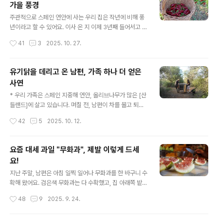
가을 풍경
서 올 5월에 출간한 멤버십 월간 [산들랜드]에 올린 레시피
글 내용
를 이곳에 소개해 보려고 합니다. 혹시 당근케이크 레시피
주관적으로 스페인 연안에 사는 우리 집은 작년에 비해 풍
기다리신 분들은 꼭 확인해 보시길 바랍니다. 아시는 분은
년이라고 할 수 있어요. 이사 온 지 이제 3년째 들어서고 있
아시겠지만. 모르시는 분들을 위해 설명드리자면... 이 레시
는데, 그 3년 동안 올해가 작물이 가장 잘 자란 해인 것 같
작성시간
41
3
2025. 10. 27.
피는 스페인 발렌시아에서 유기농 레스토랑을 운영하고 있
습니다. 🍀 물론, 앞으로 이것보다 더 잘 자랄 수 있고, 더
는 친구의 후식 레시피 중 하나랍니다..
풍족해질 수 있다는 사실도 간과해서는 안 되지요. 그럼 올
가을 우리의 자연은 어떤 모습을 하고 있는지 사진으로 보
유기닭을 데리고 온 남편, 가족 하나 더 얻은
여 드릴게요. 4일 정도 폭우가 엄청나게 내렸는데, 버섯이
사연
막 피어나기 시작했어요. 해발 1,200m 고산에 살 때 식용
글 내용
가능한 버섯을 다 섭렵했는데, 이곳에서는 식용 가능 버섯
* 우리 가족은 스페인 지중해 연안, 올리브나무가 많은 [산
에 대해 알 도리가 없더라고요. 도시 외곽이라 버섯이 난다
들랜드]에 살고 있습니다. 며칠 전, 남편이 차를 몰고 퇴근
해도 고산처럼 다양하지 않고, 또 매력적으로 보이지 않더
하다 길에서 이상한 장면을 보았다고 해요.한 여자가 도로
작성시간
42
5
2025. 10. 12.
라고요. 어쨌거나 버섯이 난 모습은 동화 읽는 마음처럼 순
옆에 닭을 내려놓고 가려는 것이었습니다.남편은 차를 세
수한 ..
우고 다가가 “무슨 일이세요?” 하고 물었답니다.닭을 들고
있던 여자는 허둥대며 “아무것도 아닙니다. 유기하는 게 아
요즘 대세 과일 "무화과", 제발 이렇게 드세
니에요.”라며 손사래를 쳤다지요?(요즘 닭이며, 고양이며,
요!
돼지며... 반려동물로 키우는 사람들이 늘었다고 하는데, 이
글 내용
닭은 사람 손을 많이 거쳤는지 굉장히 온순한 동물이었다
지난 주말, 남편은 아침 일찍 일어나 무화과를 한 바구니 수
고 하네요. 아무래도 반려닭으로 키운 듯...) 근처 자연공원
확해 왔어요. 검은색 무화과는 다 수확했고, 집 아래쪽 밭의
에서 환경교육사로 일하는 남편은 순간 의심했지만, 굳이
무화과도 다 수확했는데, 우리 집에는 아직 두 그루의 무화
작성시간
48
9
2025. 9. 24.
따지지 않고 퇴근길이 바빠 집으로 그냥 왔습니다. 그런데
과가 주렁주렁 달려 있답니다. 이 두 그루는 올봄에 가지치
다음 날 아침, 출근..
기하고 난 후, 폭풍 성장하여 엄청나게 많은 열매가 열렸답