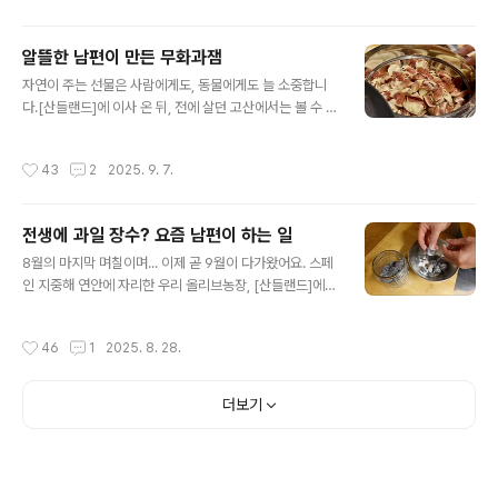
지만. 일반적인 한..
밥이며, 호떡이며, 라면을 대접할 때마다 그 아이들은 환호
를 지르곤 했지요. 하지만, 한국 식재료 구하기는 정말 어려
알뜰한 남편이 만든 무화과잼
웠지요. 그런데 최근에 급속도로 한국 물건이 제 주변에 가
글 내용
자연이 주는 선물은 사람에게도, 동물에게도 늘 소중합니
깝게 번지는 분위기를 느꼈어요. 제가 사는 곳이 전원이라
다.[산들랜드]에 이사 온 뒤, 전에 살던 고산에서는 볼 수 없
자주 쇼핑을 못 나가요. 대신, 온라인 숍에서 물건을 가끔
었던 다양한 식물과 꽃들을 접하며 신기하기도 하고, 궁금
구하는데요, 특히 아마존 락커가 근처 주유소에 있어 아마
해 정보를 찾아보기도 했습니다. 특히 열매를 맺는 나무들
존으로 주문하기도 합니다. 몇 년 전에는 아마존에서 한국
작성시간
43
2
2025. 9. 7.
은 그 소중함이 더 크게 다가왔습니다. 20여 년간 방치되
식품 구하기가 쉽지 않았어요. 그런데 최근에는 전에 구하
었던 우리 [산들랜드]는 숲처럼 무성했습니다. 덤불이 빽빽
지 못하던..
하게 뒤엉켜 나무조차 눈에 잘 띄지 않을 정도였지요. 그런
전생에 과일 장수? 요즘 남편이 하는 일
데 그 속에서 무화과나무를 발견했을 때는 감격스러웠습니
글 내용
다.“와, 열매를 수확할 수도 있겠구나!”저절로 감탄이 나왔
8월의 마지막 며칠이며... 이제 곧 9월이 다가왔어요. 스페
습니다. 동시에 한숨도 나왔습니다.“그런데 저 무성한 덤불
인 지중해 연안에 자리한 우리 올리브농장, [산들랜드]에는
을 언제 다 정리하고, 제대로 가꾸어 수확까지 할 수 있을
요즘 올리브도 열심히 익고 있지만, 지난 7월 중순부터 줄
까…!” 걱정이 앞섰지만, 남편은 결국 큰 결심을 내리고 실
곧 무화과가 나오고 있답니다. 그래서 거의 매일 저는 그릭
작성시간
46
1
2025. 8. 28.
행에 옮겼습니다. 때마침 그..
요거트에 무화과를 넣어 아침을 먹는답니다. 그냥 먹는 것
보다 부드러운 그릭 요거트에 넣어먹으니 입안이 편안하
고, 풍미도 살아서 참 좋더라고요. 위의 사진은 남편, 산똘
더보기
님이 요즘 하는 일이랍니다. 수확한 무화과를 이렇게 햇볕
에 말려 보관하는 일이지요. 고산에 살 때는 무화과가 아예
자랄 수 없는 환경이라 이런 일은 생각지도 못했는데, 날씨
가 온화한 지중해 연안의 전원이라 요즘은 회사 퇴근하면