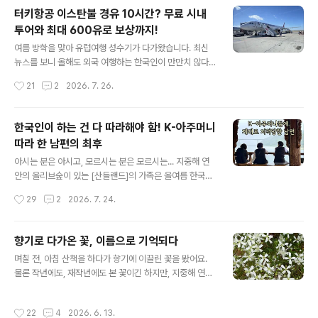
중해 연안 발렌시아 지방인데요, 발렌시아에서도 대형 산
터키항공 이스탄불 경유 10시간? 무료 시내
불이 퍼져 많은 마을이 대피령이 내려졌어요. 일단 지도를
투어와 최대 600유로 보상까지!
보시면 지금 현재 스페인의 대형 산불이 일어난 곳을 살펴
글 내용
보실 수 있어요. 위의 지도에서 보듯이 스페인 마드리드 중
여름 방학을 맞아 유럽여행 성수기가 다가왔습니다. 최신
심으로 대형 산불이 여러 곳에서 일어나고 있습니다. 어떻
뉴스를 보니 올해도 외국 여행하는 한국인이 만만치 않다
게 동시다발적으로 이런 산불이 일어날 수 있을지, 정말 엎
고 합니다, 특히 유럽 여행. 그래서 제가 정보 하나를 공유
작성시간
21
2
2026. 7. 26.
친 데 덮친 격으로 소방대원 및 인력 부족으로 진압에 어려
하려고 해요. 일단 우리 가족은 스페인 발렌시아에 살아요.
움이 생겨나고 있어요. 일단, 뉴..
그래서 이번에 한국 여행을 위해 여러 항공사의 티켓을 검
색하면서 좀... 가성비가 괜찮을 비행기 티켓을 찾아봤어요.
한국인이 하는 건 다 따라해야 함! K-아주머니
왜냐면? 우리 가족이 다섯 명이라 티켓 다섯 장이 장난 아
따라 한 남편의 최후
니거든요. 천만 원이 훌쩍 넘어가는 게, 전에는 느껴보지 못
글 내용
한 공포를 느꼈기 때문이지요. 그러다 좀체 관심이 없었던
아시는 분은 아시고, 모르시는 분은 모르시는... 지중해 연
터키항공이 눈에 들어왔어요. 가격과 경유 시간, 시간대가
안의 올리브숲이 있는 [산들랜드]의 가족은 올여름 한국에
아주 좋아서 이것으로 하자! 하고 질렀습니다. 질렀다는 말
후다닥 다녀왔습니다. 스페인 자연공원에서 일하는 남편은
작성시간
29
2
2026. 7. 24.
은 생각지도 않게 한국 여행 포기하려다 가격이 잠깐 싸지
3주의 짧은 휴가를 신청하고 아이들이 맞는 여름 방학에
던 어느 날, 온몸에서..
휴가를 세웠지요. 어디로 갈까... 며칠을 고민했는지 모릅니
다. 그러다 한국에 다녀온 지 4년이라는 시간이 흘렀구나
향기로 다가온 꽃, 이름으로 기억되다
라는 생각이 들어 남편에게 한국행을 선택하자고 말했지
글 내용
며칠 전, 아침 산책을 하다가 향기에 이끌린 꽃을 봤어요.
요. 그런데 미국-이란 전쟁 여파로... 항공기 유류할증료가
물론 작년에도, 재작년에도 본 꽃이긴 하지만, 지중해 연안
올라 비행기 티켓값은 어마어마하더라고요. 세상에! 갈 수
에서 처음 본 꽃이었던 지라 올해 다시 봐도 특별하게 다가
있을까?유럽에서 한국으로 갈 수 있는 가장 경제적인 티켓
왔어요. 올리브나무와 그 아래의 덤불 사이로 자라는 하얀
을 찾다 찾다... 드디어 눈에 들어온 항공사를 발견했습니
작성시간
22
4
2026. 6. 13.
꽃들이 구름처럼 피어 있었어요. 처음에는 꽃보다 덩굴의
다. 바로 터키시 에어라인스(Turkish Airlines)! 어찌어찌