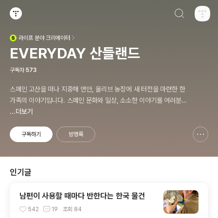
검색하기
티스토리
라이프
분야 크리에이터
(새창열림)
EVERYDAY 산들랜드
구독자
573
스페인 고산을 떠나 지중해 연안, 올리브 농장에 새 터전을 마련한 한
가족의 이야기입니다. 스페인 문화와 일상, 소소한 이야기를 여러분과
공유합니다. 감사합니다.
...더보기
구독하기
방명록
신고하기 레이어
열기
인기글
남편이 사용할 때마다 반한다는 한국 물건
542
19
조회
84