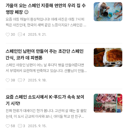
니다. 정말 이런 경우가 다 있나? 의심할 만큼 열매가 달려
가을이 오는 스페인 지중해 연안의 우리 집 수
당황하기까지 했답니다. 이 무화과는 녹색과 적색이 섞인
영장 폐장 😉
무화과인데, 품종은 잘 모르겠어요. 이사 오기 전부터 이 산
글 내용
들랜드에 자라던 나무라 이름 모른다고 뭐라고 하지 마세
요즘 아침 하늘이 환상적입니다! 아래 사진은 아침 7시에
용~~~ 남편은 수확해 온 무화과를 잘 씻어서 물기를 뺐답
찍은 사진인데, 한국의 새벽 같은 느낌이지요? 스페인은 중
니다. 요즘 우리 집에서는 무화과 경쟁이 엄청나게 심한데
부유럽 시간대를 쓰기 때문에 독일에 비해 아침이 늦게 온
작성시간
30
4
2025. 9. 21.
요, 다름 아니라 무화과를 새도 쪼아 먹고, 더 신기한 건 말
답니다. 그만큼 낮이 길다는 소리이기도 하고요. 무더운 여
벌 같은 벌들이 와..
름이 가고 선선한 가을이 오면서 요즘 아침저녁도 활발하
게 시작하고 있어요. 개학이겠다, 요즘 문을 여는 시설들도
스페인인 남편이 만들어 주는 초간단 스페인
새로운 활동과 강의로 활기차게 시작하고 있습니다. 우리
간식, 코카 데 피멘톤
집에서는 아이들이 태권도를 다시 시작했고, 산드라와 사
글 내용
라는 음악학교 기타반과 피아노반에 다니고 있습니다. 저
스페인 사람인 남편이 어느 날 후다닥 빵을 만들어준다면
는 수영 등록을 마쳤고, 산똘님도 체력을 되살리기 위해 필
서 부엌에서 요란하게 반죽하고 있습니다. 산똘님이 만들
라테스에 등록했답니다. 나이 들면서 체력 키우는 일이 아
고자 한 빵은 코카 데 피멘톤(Coca de pimentón)이라
작성시간
38
7
2025. 9. 18.
주 중요한 일이 되었답니다. 아침 하늘의 달과 샛별, 너무
는 빵입니다. 뜻은 파프리카(가루)를 뿌린 코카... 코카는 주
동화 속 같은 장면이라 우린 함성을 ..
로 빵이 아닌 시트 계열의 맛이 달거나 짠 빵을 의미합니다.
산똘님이 이 빵을 만든 이유는 아주 간단하답니다. 발효할
요즘 스페인 소도시에서 K-푸드가 속속 보이
필요가 없이, 바로 반죽하여 오븐에 구워내는 간식형 빵이
기 시작!
기 때문이지요. 만들기 쉽고 빠르기 때문에 선택한 빵인데,
글 내용
으음... 한국인 입맛에는 솔직히 말해 별로입니다. 그렇다고
진짜 한류가 대세이긴 한가 봅니다. 고산에 살 때는 잘 몰랐
맛이 없다 뜻은 절대로 아니랍니다. 우리 입맛이 자극적이
는데, 이 도시 근교에 이사와 보니, 아이들 학교 반 친구들
고 재료 본연의 맛보다는 약간의 양념이 들어간 맛에 익숙
이 K-pop, K-drama, K-food에 엄청난 관심을 보인다
작성시간
58
3
2025. 9. 15.
하잖아요? 뭐 일반화하자면 그렇고, 개인마다 차이는 있겠
는 걸 알았어요. 아이들의 스페인 반 친구들을 초대해서 김