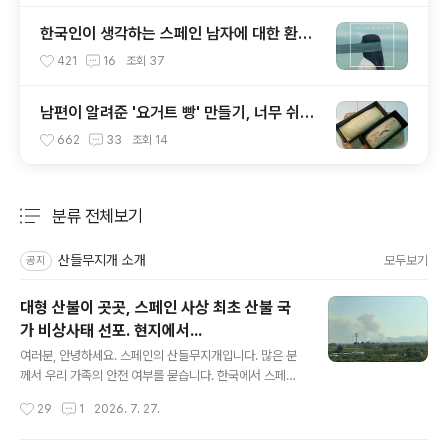
한국인이 생각하는 스페인 남자에 대한 환상
과 오해
421
16
조회
37
남편이 알려준 '요거트 빵' 만들기, 너무 쉬워
화날 뻔
662
33
조회
14
분류 전체보기
주요 글 목록
산들무지개 소개
모두보기
공지
대형 산불이 곳곳, 스페인 사상 최초 산불 국
가 비상사태 선포. 현지에서...
글 내용
여러분, 안녕하세요. 스페인의 산들무지개입니다. 많은 분
께서 우리 가족의 안전 여부를 묻습니다. 한국에서 스페인
산불 관련 뉴스가 쏟아지고 있는데, 그 뉴스처럼 스페인에
작성시간
29
1
2026. 7. 27.
서는 지금 산불로 국가 비상사태가 선포되었습니다. 스페
인에서도 사상 최초라고 하네요. 우리 가족이 사는 곳은 지