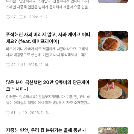
만 끝내 찾지 못했습니다. 그렇게 며칠이 지나고, 아쉽게도
여러분~ 안녕하세요! 스페인의 [산들무지개]입니다. 여기
그 탈출을 끝으로 수탉은 영영 돌아오지 않았습니다.닭장
스페인 지중해 연안은 날씨가 온화해서 겨울과 요즘 입춘
에는 암탉 한 마리만 남았습니다.혼자 남아 있는 모습이 어
지나고 꽃이 피는 곳이랍니다. 요즘 로즈메리와 백리향, 금
작성시간
37
0
2026. 2. 12.
찌나 처량해 보이던지요.저는 근처에..
작화, 아몬드나무 등이 꽃을 피우고 있는데요, 꽃이 피는 계
절이라 그런지 지난번 우리 집에 들어온 객식구 벌떼가 엄
청난 양의 꿀을 생산해 냈답니다. 아시는 분은 아시고, 모르
푸석해진 사과 버리지 말고, 사과 케이크 어떠
시는 분은 모르시는 우리 집 사정은 이렇습니다. 평소 양봉
세요? (feat. 에어프라이어)
업을 취미로 하시는 근처 고등학교 선생님 부부가 꿀벌통
글 내용
을 둘 곳이 없어 수소문하다 우리 집까지 오게 되었답니다.
마트에 가니 사과가 아주 저렴하게 나왔더라고요. 그래서
사실 그분들이 사는 곳은 별장들이 줄 지어 있는 곳인데, 그
사과 대용량으로 샀는데, 며칠 지나니 푸석해져서... 먹기
별장 맞은 편에 큰 오렌지 농장이 있어 문제가 생겼다고 하
곤란해져 어떻게 할까 고민이 됩니다. 사과는 아삭하고 잘
작성시간
32
1
2025. 12. 14.
네요. 저는 오렌지 꽃 피면 수정해 줘서 좋지 않을까? 라며
씹히는 맛에 먹는데, 스페인 사람들은 푸석한 사과도 잘 먹
더 좋은 게 아닐..
는 것 같더라고요. 하지만, 사과의 나라에서 살다 온 한국인
인 저는 푸석한 사과는 입에 잘 들어가지 않습니다. 검색하
많은 분이 극찬했던 20만 유튜버의 당근케이
다 오~~~ 푸석한 사과를 이용해 아주 맛난 케이크를 만들
크 레시피~!
수 있겠더라고요. 그래서 간단하게 에어프라이어로 가능한
글 내용
사과 파이? 혹은 케이크를 만들어 봤습니다. 시간이 좀 걸
여러분~ 안녕하세요? 산들무지개입니다. 며칠 전, 우리 쌍
리지만, 뭐 그렇게 어렵거나 복잡하지는 않은데, 빨리빨리
둥이 아이들의 생일이어서 제가 영상에서 자주 소개했던
를 좋아하는 울 한국인에겐 조금 번거로울 수도 있겠습니
당근케이크로 생일 케이크를 만들었답니다. 쌍둥이 중 언
작성시간
51
10
2025. 11. 5.
다. 하지만, 순서대로 잘 따라 하시면 정말 최고의 사과 케
니인 누리가 이 당근케이크를 자기 최애 케이크라면서 엄
이크를 드실 수 있겠습니다..
마한테 부탁해 만들게 되었습니다. 영상에서 자주 소개했
지만. 많은 분께서 어떤 영상인지 찾질 못하시더라고요. 사
지중해 연안, 우리 집 분위기는 올해 풍년~!
실 저도 어디에 올렸는지 기억이 나지 않더라고요 😅 그래