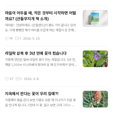
흐름이 먼저 눈에 들어왔지요. 다른 식물들을 감싸 안으며
우리 다섯 ..
자유롭게 뻗어 나간 줄기 위에 작은 흰 꽃들이 셀 수 없이
마음이 어두울 때, 작은 것부터 시작하면 어떨
매달려 있었습니다. 멀리서는 마치 누군가 하얀 별들을 한
까요? (산들무지개 책 소개)
아름 뿌려 놓은 것 같았어요. 햇살을 받은 꽃송이들은 은빛
글 내용
으로 반짝이며 바람이 스칠 때마다 물결처럼 흔들렸고, 초
여러분~ 안녕하세요. [산들랜드]의 봄도 거의 끝나고 있어
록 잎 사이에서 더욱 선명한 흰빛을 드러냈습니다. 가까이
요. 이제 쨍쨍한 해가 머리를 뜨겁게 하는 계절이 온 듯해
다가가 꽃을 들여다봤어요. 가만히 살펴보니 십자 모양으
요. 오늘은 작은 쉼을 위해 여러분과 함께 하겠습니다. 아침
작성시간
19
1
2026. 5. 23.
로 펼쳐진 꽃이 단정하고..
에 일어나 사진 몇 장 편집했는데, 여러분과 공유해요. 요
즘, 댕댕이 산책 나가면서 아침마다 보는 풍경에 잠깐잠깐
씩 우리 삶이 보이더라고요. 우린 살면서 자꾸 내 어두운 곳
라일락 삽목 후 3년 만에 꽃이 폈습니다
과 부족한 것만 더 바라보더라고요. 그게 잘 살기 위한 나의
글 내용
지중해 연안은 벌써 라일락 꽃이 피는 계절입니다. 3년 전,
채찍질이란 걸 알지만, 마음이 향한 방향만큼은 언제나...따
해발 1,200m 비스타베야 평야에 살 때 친구에게서 얻어
뜻하고 환한 곳이었으면 좋겠습니다. 꽃은 누가 가르쳐주
온 라일락 가지를 삽목해 화분에서 키우기 시작했습니다.
지 않아도 햇살을 찾는데, 사람은 가끔 그걸 잊고 삽니다.
그리고 3년이 흐르고... 올해 처음으로 그 라일락 가지가 자
오늘 내 마음도 햇살 있는 방향으로조금 더 움직여보려 합
작성시간
37
1
2026. 4. 8.
라 꽃을 피우기 시작했습니다! 제가 키우는 라일락은 서양
니다. 저도 지칠 때가 참 많아요. 하루하루 일상에 치여 피
수수꽃다리이고, 한국 수수꽃다리와 조금 달라 꽃이 오밀
곤으로 잠..
조밀하며 작습니다. ^^어찌 됐던 스페인어로는 릴로(Lilo)
지옥에서 핀다는 꽃이 우리 집에?!
라고 하는데, 정원용으로 많이들 키우는 듯합니다. 하지만
글 내용
지중해 연안은 겨울 기온이 잘 내려가지 않아 라일락 꽃이
지중해의 봄을 걷다 보면,이름도 모른 채 지나치기 쉬운 꽃
잘 피지 않는다고 해요. 우리 집은 겨울에 영하로 떨어지는
을 만나게 됩니다.그런데 이 꽃, 알고 보면 고대 그리스 신
날이 많아 그나마 라일락 키우기에는 적격인 것 같아요. 라
화에서‘죽은 자들의 들판’에서 피던 꽃이라고 하네요?!!! 생